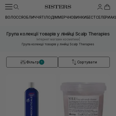
ВОЛОССЯ
ОБЛИЧЧЯ
ТІЛО
ДІМ
МЕРЧ
НОВИНКИ
БЕСТСЕЛЕРИ
АК
Група колекції товарів у лінійці Scalp Therapies
|
Інтернет магазин косметики
Група колекції товарів у лінійці Scalp Therapies
Фільтр
Сортувати
1