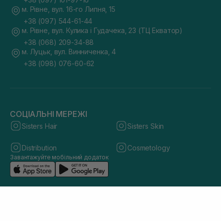
м. Рівне, вул. 16-го Липня, 15
+38 (097) 544-61-44
м. Рівне, вул. Кулика і Гудачека, 23 (ТЦ Екватор)
+38 (068) 209-34-88
м. Луцьк, вул. Винниченка, 4
+38 (098) 076-60-62
СОЦІАЛЬНІ МЕРЕЖІ
Sisters Hair
Sisters Skin
Distribution
Cosmetology
Завантажуйте мобільний додаток
© 2026 sisters.co.ua. Всі права захищено