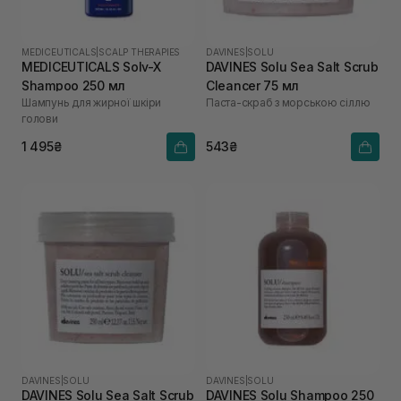
MEDICEUTICALS
|
SCALP THERAPIES
DAVINES
|
SOLU
MEDICEUTICALS Solv-X
DAVINES Solu Sea Salt Scrub
Shampoo 250 мл
Cleancer 75 мл
Шампунь для жирної шкіри
Паста-скраб з морською сіллю
голови
1 495₴
543₴
DAVINES
|
SOLU
DAVINES
|
SOLU
DAVINES Solu Sea Salt Scrub
DAVINES Solu Shampoo 250