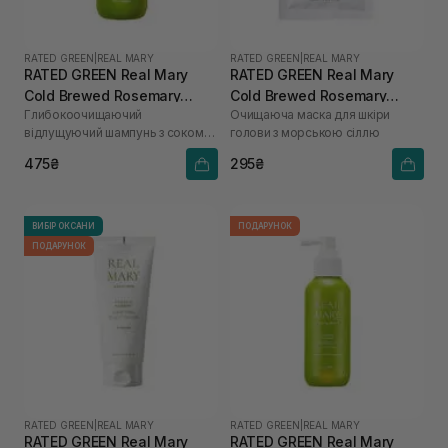
RATED GREEN
|
REAL MARY
RATED GREEN
|
REAL MARY
RATED GREEN Real Mary
RATED GREEN Real Mary
Cold Brewed Rosemary
Cold Brewed Rosemary
Глибокоочищаючий
Очищаюча маска для шкіри
Exfoliating Scalp Shampoo
Purifyng Scalp Scaler 50 мл
відлущуючий шампунь з соком
голови з морською сіллю
100 мл
розмарину
475₴
295₴
ВИБІР ОКСАНИ
ПОДАРУНОК
ПОДАРУНОК
RATED GREEN
|
REAL MARY
RATED GREEN
|
REAL MARY
RATED GREEN Real Mary
RATED GREEN Real Mary