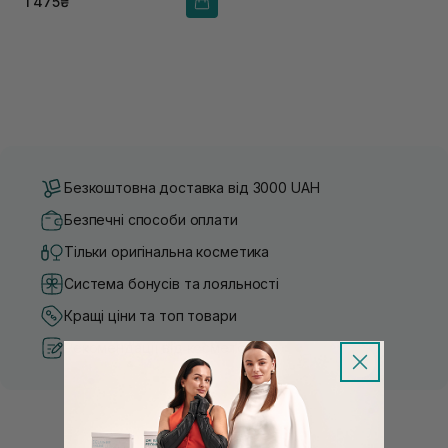
1 475₴
Безкоштовна доставка від 3000 UAH
Безпечні способи оплати
Тільки оригінальна косметика
Система бонусів та лояльності
Кращі ціни та топ товари
Рекомендації від косметологів