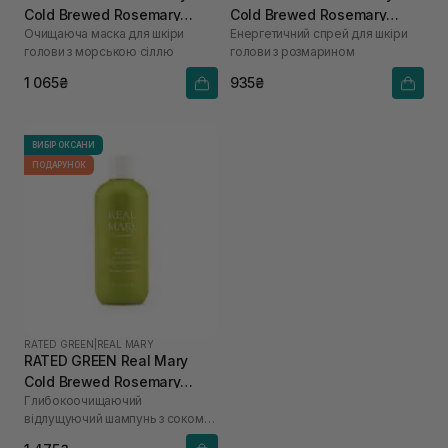
Cold Brewed Rosemary
Cold Brewed Rosemary
Очищаюча маска для шкіри
Енергетичний спрей для шкіри
Purifyng Scalp Scaler 200
Energizing Scalp Spray 120
голови з морською сіллю
голови з розмарином
мл
мл
1 065₴
935₴
ВИБІР ОКСАНИ
ПОДАРУНОК
RATED GREEN
|
REAL MARY
RATED GREEN Real Mary
Cold Brewed Rosemary
Глибокоочищаючий
Exfoliating Scalp Shampoo
відлущуючий шампунь з соком
400 ml
розмарину