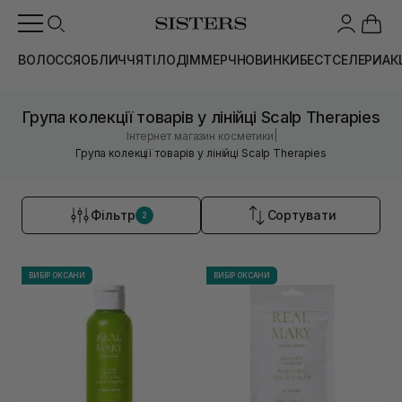
ВОЛОССЯ
ОБЛИЧЧЯ
ТІЛО
ДІМ
МЕРЧ
НОВИНКИ
БЕСТСЕЛЕРИ
АК
Група колекції товарів у лінійці Scalp Therapies
|
Інтернет магазин косметики
Група колекції товарів у лінійці Scalp Therapies
Фільтр
Сортувати
2
ВИБІР ОКСАНИ
ВИБІР ОКСАНИ