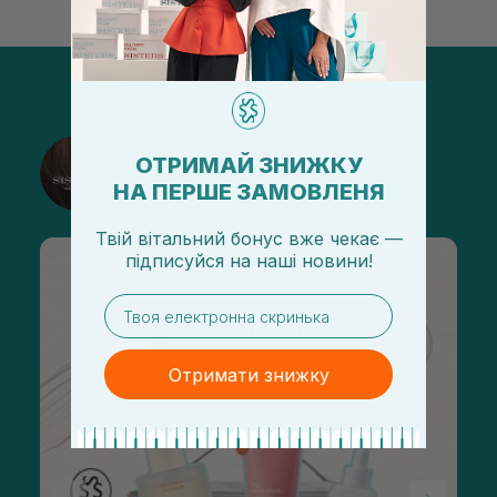
@sisters_stelmakh в Instagram
ОТРИМАЙ ЗНИЖКУ
НА ПЕРШЕ ЗАМОВЛЕНЯ
Підписатися
Твій вітальний бонус вже чекає —
підписуйся
на
наші новини!
email
Отримати знижку