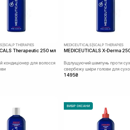
LS
|
SCALP THERAPIES
MEDICEUTICALS
|
SCALP THERAPIES
ALS Therapeutic 250 мл
MEDICEUTICALS X-Derma 25
ий кондиціонер для волосся
Відлущуючий шампунь проти сух
ови
свербежу шкіри голови для сухо
1 495₴
чутливої шкіри голови
ВИБІР ОКСАНИ