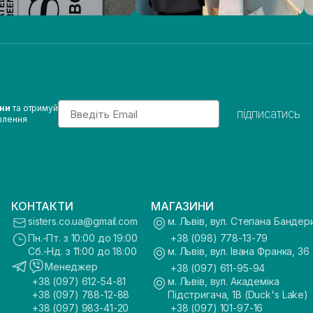
Email
ини
та отримуй
підписатись
влення
КОНТАКТИ
МАГАЗИНИ
sisters.co.ua@gmail.com
м. Львів, вул. Степана Бандер
Пн.-Пт. з 10:00 до 19:00
+38 (098) 778-13-79
Сб.-Нд. з 11:00 до 18:00
м. Львів, вул. Івана Франка, 36
Менеджер
+38 (097) 611-95-94
+38 (097) 612-54-81
м. Львів, вул. Академіка
+38 (097) 788-12-88
Підстригача, 1В (Duck's Lake)
+38 (097) 983-41-20
+38 (097) 101-97-16