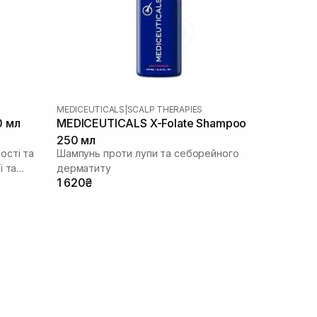
MEDICEUTICALS
|
SCALP THERAPIES
0 мл
MEDICEUTICALS X-Folate Shampoo
250 мл
ості та
Шампунь проти лупи та себорейного
ї та
дерматиту
1 620₴