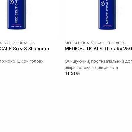
LS
|
SCALP THERAPIES
MEDICEUTICALS
|
SCALP THERAPIES
CALS Solv-X Shampoo
MEDICEUTICALS TheraRx 250
 жирної шкіри голови
Очищуючий, протизапальний до
шкіри голови та шкіри тіла
1 650₴