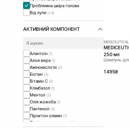
Проблемна шкіра голови
Від лупи
(+3)
АКТИВНИЙ КОМПОНЕНТ
MEDICEUTICA
MEDICEUTI
Алантоїн
(1)
250 мл
Шампунь для
Алое вера
(1)
Амінокислоти
(2)
1 495₴
Біотин
(3)
Вітамін C
(2)
Клімбазол
(1)
Ментол
(3)
Олія жожоба
(1)
Пантенол
(4)
Піроктон оламін
(1)
Саліцилова кислота
(2)