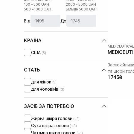
100 – 500 UAH
2000 – 5000 UAH
500 – 1000 UAH
Більше 5000 UAH
Від
До
КРАЇНА
MEDICEUTICA
MEDICEUTIC
США
(5)
Заспокійлив
СТАТЬ
та шкіри гол
1 745₴
для жінок
(5)
для чоловіків
(3)
ЗАСІБ ЗА ПОТРЕБОЮ
Жирна шкіра голови
(+1)
Суха шкіра голови
(+3)
Чутлива шкіра голови
(+1)