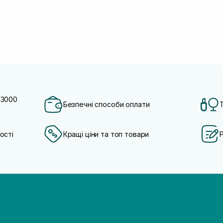
 3000
Безпечні способи оплати
ості
Кращі ціни та топ товари