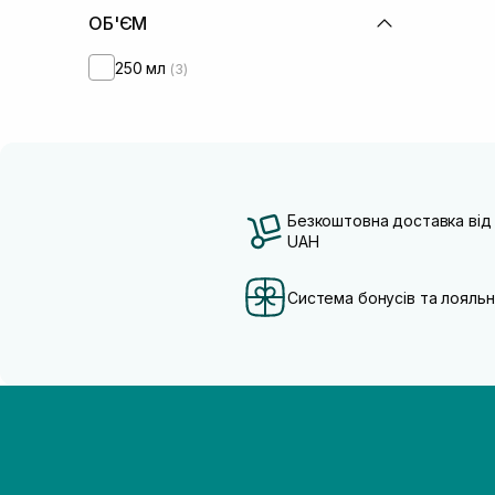
Цинк
(2)
ОБ'ЄМ
250 мл
(3)
Безкоштовна доставка від
UAH
Система бонусів та лояльн