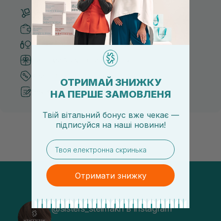
Безкоштовна доставка від 3000 UAH
Безпечні способи оплати
Тільки оригінальна косметика
Система бонусів та лояльності
Кращі ціни та топ товари
ОТРИМАЙ ЗНИЖКУ
Рекомендації від косметологів
НА ПЕРШЕ ЗАМОВЛЕНЯ
Твій вітальний бонус вже чекає —
підписуйся
на
наші новини!
email
Отримати знижку
@sisters_stelmakh в Instagram