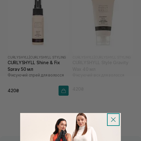
CURLYSHYLL
|
CURLYSHYLL STYLING
CURLYSHYLL
|
CURLYSHYLL STYLING
CURLYSHYLL Shine & Fix
CURLYSHYLL Style Gravity
Spray 50 мл
Wax 40 мл
Фіксуючий спрей для волосся
Фіксуючий віск для волосся
420₴
420₴