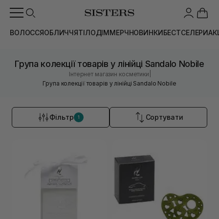
ВОЛОССЯ
ОБЛИЧЧЯ
ТІЛО
ДІМ
МЕРЧ
НОВИНКИ
БЕСТСЕЛЕРИ
АК
Група колекції товарів у лінійці Sandalo Nobile
|
Інтернет магазин косметики
Група колекції товарів у лінійці Sandalo Nobile
Фільтр
Сортувати
1