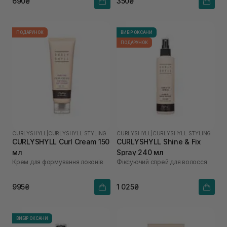
690₴
350₴
ПОДАРУНОК
ВИБІР ОКСАНИ
ПОДАРУНОК
CURLYSHYLL
|
CURLYSHYLL STYLING
CURLYSHYLL
|
CURLYSHYLL STYLING
CURLYSHYLL Curl Cream 150
CURLYSHYLL Shine & Fix
мл
Spray 240 мл
Крем для формування локонів
Фіксуючий спрей для волосся
995₴
1 025₴
ВИБІР ОКСАНИ