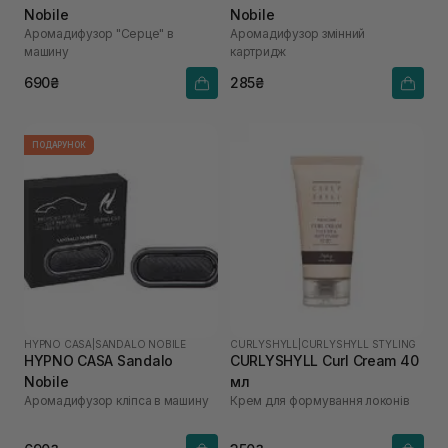
Nobile
Nobile
Аромадифузор "Серце" в
Аромадифузор змінний
машину
картридж
690₴
285₴
ПОДАРУНОК
HYPNO CASA
|
SANDALO NOBILE
CURLYSHYLL
|
CURLYSHYLL STYLING
HYPNO CASA Sandalo
CURLYSHYLL Curl Cream 40
Nobile
мл
Аромадифузор кліпса в машину
Крем для формування локонів