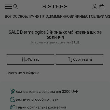
ВОЛОССЯ
ОБЛИЧЧЯ
ТІЛО
ДІМ
МЕРЧ
НОВИНКИ
БЕСТСЕЛЕРИ
АК
SALE Dermalogica Жирна/комбінована шкіра
обличчя
|
Інтернет магазин косметики
SALE
Фільтр
Сортувати
Нічого не знайдено.
Безкоштовна доставка від 3000 UAH
Безпечні способи оплати
Тільки оригінальна косметика