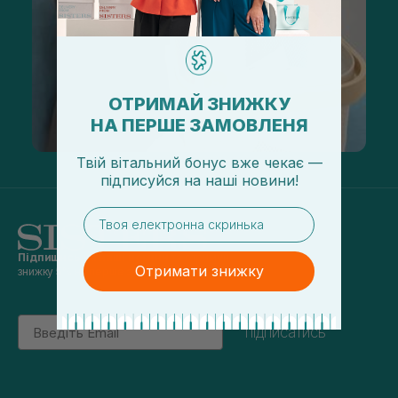
ОТРИМАЙ ЗНИЖКУ
НА ПЕРШЕ ЗАМОВЛЕНЯ
Твій вітальний бонус вже чекає —
підписуйся
на
наші новини!
email
Підпишись на наші новини
та отримуй
Отримати знижку
знижку 5% на перше замовлення
Email
підписатись