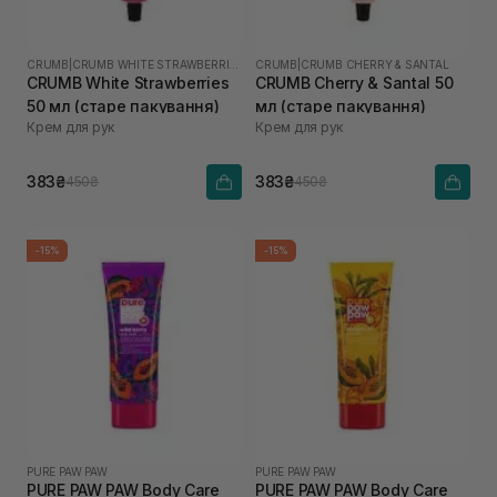
CRUMB
|
CRUMB WHITE STRAWBERRIES
CRUMB
|
CRUMB CHERRY & SANTAL
CRUMB White Strawberries
CRUMB Cherry & Santal 50
50 мл (старе пакування)
мл (старе пакування)
Крем для рук
Крем для рук
383₴
383₴
450₴
450₴
-15%
-15%
PURE PAW PAW
PURE PAW PAW
PURE PAW PAW Body Care
PURE PAW PAW Body Care