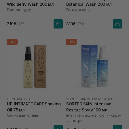
Wild Berry Wash 200 мл
Botanical Wash 200 мл
Гель для душу
Гель для душу
319₴
319₴
375₴
375₴
-20%
-50%
LIP INTIMATE CARE
SORTED SKIN
|
INTENSIVE RESCUE
LIP INTIMATE CARE Shaving
SORTED SKIN Intensive
Oil 75 мл
Rescue Spray 100 мл
Олійка для гоління
Інтенсивно відновлюючий спрей
для шкіри