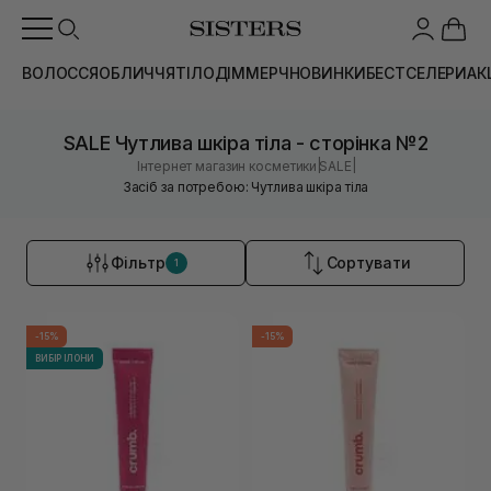
ВОЛОССЯ
ОБЛИЧЧЯ
ТІЛО
ДІМ
МЕРЧ
НОВИНКИ
БЕСТСЕЛЕРИ
АК
SALE Чутлива шкіра тіла - сторінка №2
|
|
Інтернет магазин косметики
SALE
Засіб за потребою: Чутлива шкіра тіла
Фільтр
Сортувати
1
-15%
-15%
ВИБІР ІЛОНИ