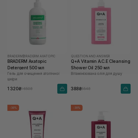
BRADERM
|
BRADERM AXATOPIC
QUESTION AND ANSWER
BRADERM Axatopic
Q+A Vitamin A.C.E Cleansing
Detergent 500 мл
Shower Oil 250 мл
Гель для очищення атопічної
Вітамінізована олія для душу
шкіри
1 320₴
388₴
1 650₴
554₴
-30%
-30%