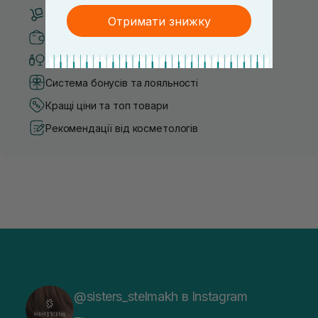
Безкоштовна доставка від 3000 UAH
Отримати знижку
Безпечні способи оплати
Тільки оригінальна косметика
Система бонусів та лояльності
Кращі ціни та топ товари
Рекомендації від косметологів
@sisters_stelmakh в Instagram