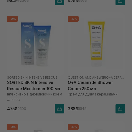
984₴
475₴
1 230₴
950₴
-50%
-30%
SORTED SKIN
|
INTENSIVE RESCUE
QUESTION AND ANSWER
|
Q+A CERAMIDE
SORTED SKIN Intensive
Q+A Ceramide Shower
Rescue Moisturiser 100 мл
Cream 250 мл
Інтенсивно відновлюючий крем
Крем для душу з керамідами
для тіла
475₴
388₴
950₴
554₴
-20%
-30%