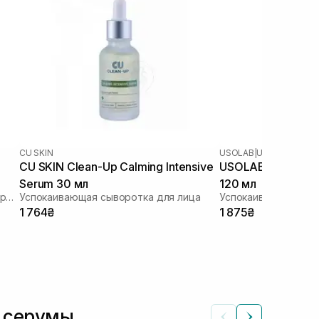
CU SKIN
USOLAB
|
USOLAB BIO A
CU SKIN Clean-Up Calming Intensive
USOLAB Bio Azulen
Serum 30 мл
120 мл
Успокаивающая, гидратирующая и противоотечная сыворотка
Успокаивающая сыворотка для лица
1 764₴
1 875₴
е серумы