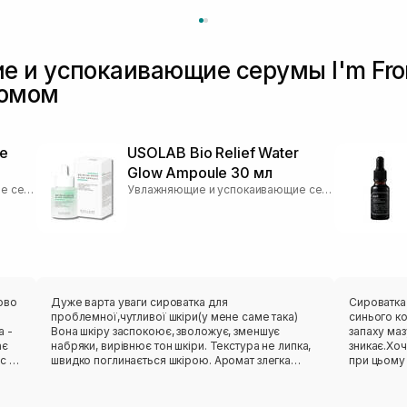
 и успокаивающие серумы I'm Fro
иомом
e
USOLAB Bio Relief Water
Glow Ampoule 30 мл
Увлажняющие и успокаивающие серумы
Увлажняющие и успокаивающие серумы
ово
Дуже варта уваги сироватка для
Сироватка
проблемної,чутливої шкіри(у мене саме така)
синього к
а -
Вона шкіру заспокоює, зволожує, зменшує
запаху маз
ає
набряки, вирівнює тон шкіри. Текстура не липка,
зникає.Хоч
с -
швидко поглинається шкірою. Аромат злегка
при цьому 
н,
травʼянистий. Використовувала як на ранок, так і у
наче натяг
вечірній рутині. Засобу вистачило на 2 місяці
масажу(лег
щоденного використання. Дуже класно брати її з
шкіри доб