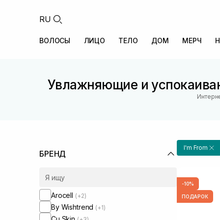
RU
ВОЛОСЫ
ЛИЦО
ТЕЛО
ДОМ
МЕРЧ
Н
Увлажняющие и успокаива
Интерне
I'm From
БРЕНД
-10%
Arocell
(+2)
ПОДАРОК
By Wishtrend
(+1)
Cu Skin
(+3)