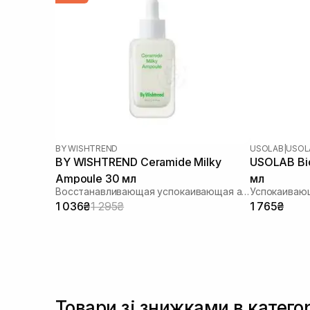
BY WISHTREND
USOLAB
|
USOLA
BY WISHTREND Ceramide Milky
USOLAB Bi
Ampoule 30 мл
мл
Восстанавливающая успокаивающая ампула для лица
1 036₴
1 295₴
1 765₴
Товари зі знижками в катег