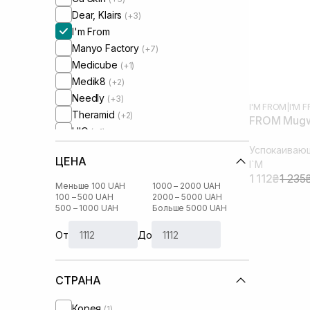
Dear, Klairs
(+3)
I'm From
Manyo Factory
(+7)
Medicube
(+1)
Medik8
(+2)
Needly
(+3)
I'M FROM
|
I'M
Theramid
(+2)
FROM Mugw
UIQ
(+1)
Usolab
(+2)
Успокаиваю
ЦЕНА
I`M
1 112₴
1 235
Меньше 100 UAH
1000 – 2000 UAH
100 – 500 UAH
2000 – 5000 UAH
500 – 1000 UAH
Больше 5000 UAH
От
До
СТРАНА
Корея
(1)