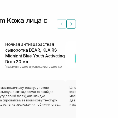
m Кожа лица с
Ночная антивозрастная
Восстанавл
сыворотка DEAR, KLAIRS
сыворотка с
Midnight Blue Youth Activating
DE BAHA Cen
Drop 20 мл
30 мл
Увлажняющие и успокаивающие серумы
 має водичкову текстуру темно-
Ця сироватка повернула моєм
ольору,не липка,аромат схожий до
захисний барʼєр. Всі ось ці віде
уту(легкий запах),але швидко
маски на ранок шкіра пружна і
а сироватка має воличкову текстуру
дає ця сироватка, але не на оди
дає легке зволоження і обличчя стає
накопичувальним ефектом. Пру
нуте,підсвічене зсередини і наче після
такою я свою шкіру не памʼята
ко розпашіле).Для вікової чутливої
Вистачає надовго, оскільки за
ре підійшла✨
Запаху не має. Приємно відчув