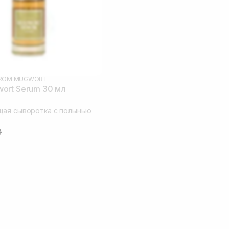
 FROM MUGWORT
ort Serum 30 мл
щая сыворотка с полынью
₴