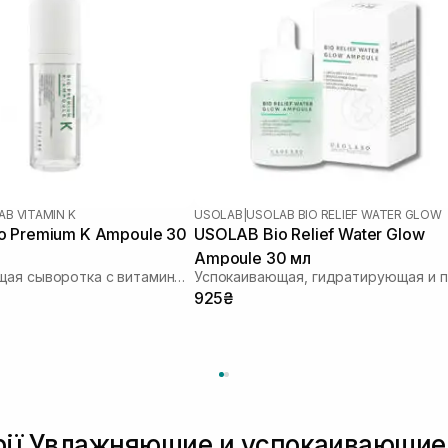
B VITAMIN K
USOLAB
|
USOLAB BIO RELIEF WATER GLOW
o Premium K Ampoule 30
USOLAB Bio Relief Water Glow
Ampoule 30 мл
Успокаивающая сыворотка с витамином K
925₴
орії Увлажняющие и успокаивающи