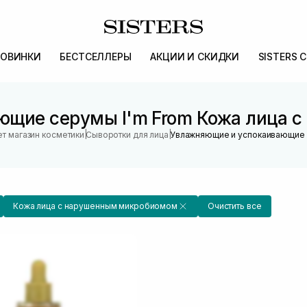
ОВИНКИ
БЕСТСЕЛЛЕРЫ
АКЦИИ И СКИДКИ
SISTERS 
ющие серумы I'm From Кожа лица 
|
|
т магазин косметики
Сыворотки для лица
Увлажняющие и успокаивающие
Кожа лица с нарушенным микробиомом
Очистить все