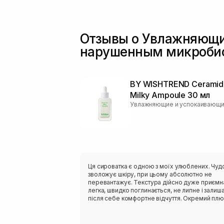
Отзывы о Увлажняющие
нарушенным микроб
BY WISHTREND Ceramid
Milky Ampoule 30 мл
Ця сироватка є одною з моїх улюблених. Чуд
зволожує шкіру, при цьому абсолютно не
перевантажує. Текстура дійсно дуже приємн
легка, швидко поглинається, не липне і залиш
після себе комфортне відчуття. Окремий плю
це склад. Сироватка містить кераміди, сквала
пантенол, центелу, пептиди. Вони класно
відновлюють захисний бар’єр шкіри,