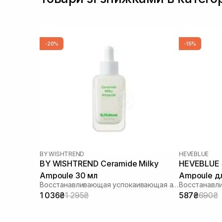
-20%
-15%
BY WISHTREND
HEVEBLUE
BY WISHTREND Ceramide Milky
HEVEBLUE S
Ampoule 30 мл
Ampoule д
Восстанавливающая успокаивающая ампула для лица
укреплени
1 036₴
1 295₴
587₴
690₴