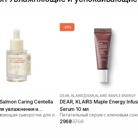
-20%
DEAR, KLAIRS
|
DEAR,KLAIRS MAPLE ENERGY
almon Caring Centella
DEAR, KLAIRS Maple Energy Infus
ля увлажнения и
Serum 10 мл
Восстанавливающая сыворотка для лица
Питательный серум с кленовым сок
я барьера 30 мл
296₴
370₴