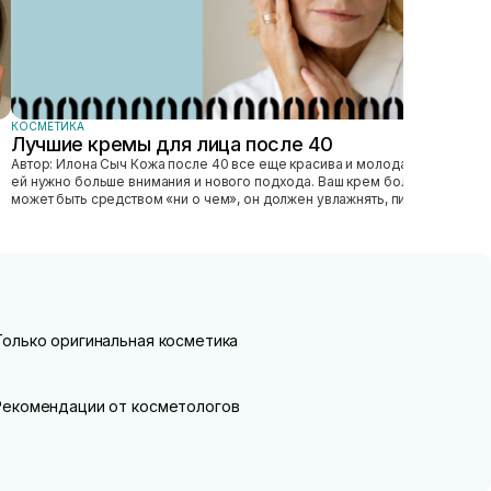
КОСМЕТИКА
Лучшие кремы для лица после 40
Автор: Илона Сыч Кожа после 40 все еще красива и молода, просто
ей нужно больше внимания и нового подхода. Ваш крем больше не
может быть средством «ни о чем», он должен увлажнять, питать,
улучшать...
Только оригинальная косметика
Рекомендации от косметологов