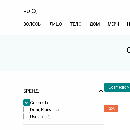
RU
ВОЛОСЫ
ЛИЦО
ТЕЛО
ДОМ
МЕРЧ
Н
Cosmedix
БРЕНД
Cosmedix
-20%
Dear, Klairs
(+2)
Usolab
(+1)