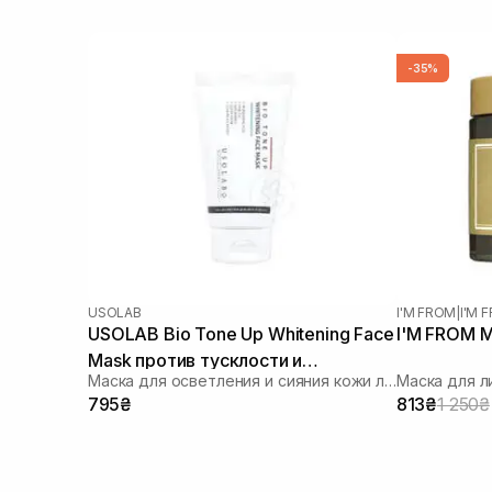
-35%
USOLAB
I'M FROM
|
I'M
USOLAB Bio Tone Up Whitening Face
I'M FROM M
Mask против тусклости и
Маска для осветления и сияния кожи лица
Маска для л
неровного тона 50 мл
795₴
813₴
1 250₴