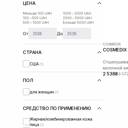
ЦЕНА
Меньше 100 UAH
1000 – 2000 UAH
100 – 500 UAH
2000 – 5000 UAH
500 – 1000 UAH
Больше 5000 UAH
От
До
COSMEDIX
COSMEDIX 
СТРАНА
Отшелушива
США
(1)
молочной ки
2 538₴
3 17
ПОЛ
для женщин
(1)
СРЕДСТВО ПО ПРИМЕНЕНИЮ
Жирная/комбинированная кожа
лица
(1)