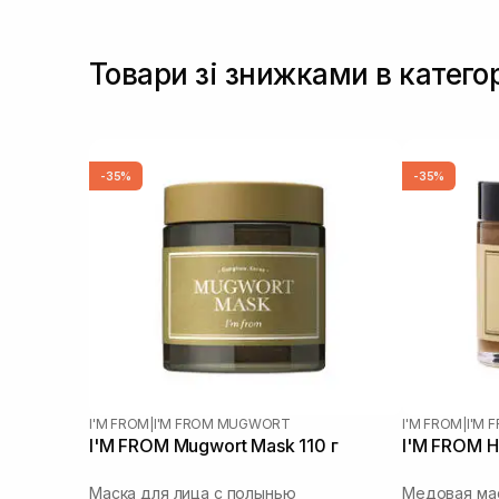
Товари зі знижками в катег
-35%
-35%
I'M FROM
|
I'M FROM MUGWORT
I'M FROM
|
I'M 
I'M FROM Mugwort Mask 110 г
I'M FROM H
Маска для лица с полынью
Медовая мас