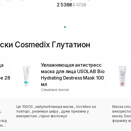
₴
2 538₴
3 172₴
ски Cosmedix Глутатион
ца
Увлажняющая антистресс
маска для лица USOLAB Bio
ue 28
Hydrating Destress Mask 100
мл
Смывные маски
Це 100/10 , найулюбленіша маска , постійно на
Маска спо
,
повторі , реанімує шкіру , дуже приємна у
використов
використані , гарно зволожує
маску. Еко
 від
формату ви
чно