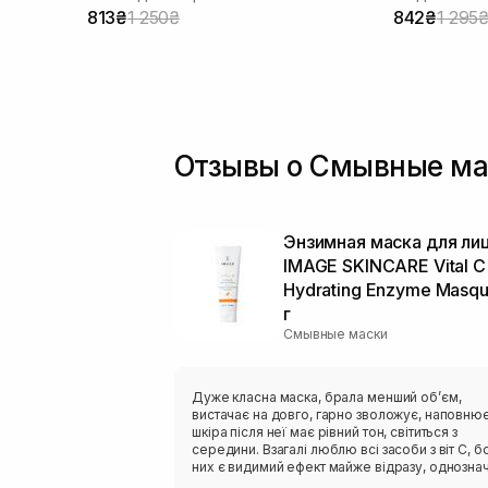
813₴
1 250₴
842₴
1 295
Отзывы о Смывные ма
Энзимная маска для ли
IMAGE SKINCARE Vital C
Hydrating Enzyme Masq
г
Смывные маски
Дуже класна маска, брала менший обʼєм,
вистачає на довго, гарно зволожує, наповнює
шкіра після неї має рівний тон, світиться з
середини. Взагалі люблю всі засоби з віт С, бо
них є видимий ефект майже відразу, однозна
буду повторювати.