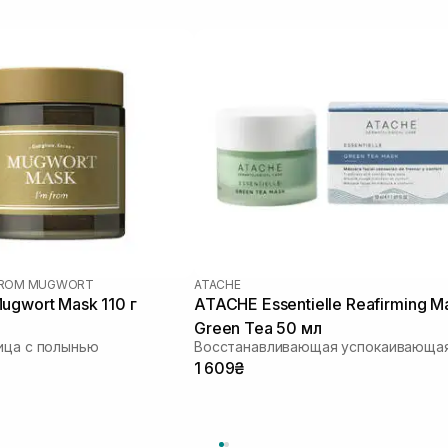
 FROM MUGWORT
ATACHE
ugwort Mask 110 г
ATACHE Essentielle Reafirming M
Green Tea 50 мл
ица с полынью
1 609₴