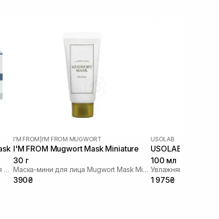
I'M FROM
|
I'M FROM MUGWORT
USOLAB
ask
I'M FROM Mugwort Mask Miniature
USOLAB Bio Hydra
30 г
100 мл
Восстанавливающая успокаивающая маска
Маска-мини для лица Mugwort Mask Miniature 30 мл
390₴
1 975₴