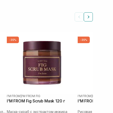
-35%
-35%
I'M FROM
|
I'M FROM FIG
I'M FROM
|
I'M FROM RIC
I'M FROM Fig Scrub Mask 120 г
I'M FROM Rice Mas
Отшелушивающая пилинг-маска с молочной кислотой
Маска-скраб с экстрактом инжира
Рисовая маска-скра