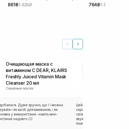
861₴
1 325₴
764₴
1 175₴
Очищающая маска с
Очищуюча м
витамином C DEAR, KLAIRS
вітаміном С
Freshly Juiced Vitamin Mask
Freshly Juic
Cleanser 20 мл
Cleanser 150
Смывные маски
Смывные маски
добалася. Дуже зручно, що її можна
Цей засіб класно очищає шкіру
увати і як засіб для вмивання, і як
скрипу),обличчя одразу стає
номна у використанні -навіть міні-
свіжішим,світлішим,гладеньке,
стачає надовго 👍🏻
звужені,рівний тон.Засіб добр
піниться,навіть,якщо взяти тр
густий,при нанесенні утворюєть