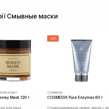
орії Смывные маски
-20%
FROM HONEY
COSMEDIX
oney Mask 120 г
COSMEDIX Pure Enzymes 60 г
ка для лица