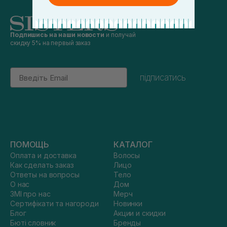
Подпишись на наши новости
и получай
скидку 5% на первый заказ
Email
підписатись
ПОМОЩЬ
КАТАЛОГ
Оплата и доставка
Волосы
Как сделать заказ
Лицо
Ответы на вопросы
Тело
О нас
Дом
ЗМІ про нас
Мерч
Сертифікати та нагороди
Новинки
Блог
Акции и скидки
Бюті словник
Бренды