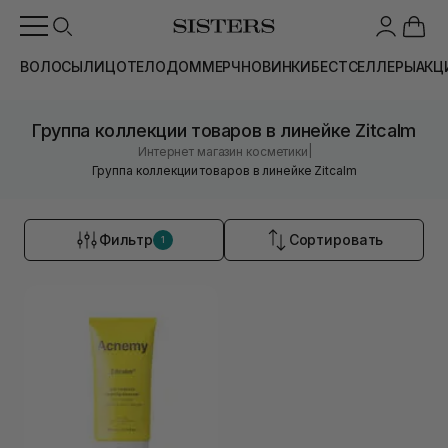
ВОЛОСЫ
ЛИЦО
ТЕЛО
ДОМ
МЕРЧ
НОВИНКИ
БЕСТСЕЛЛЕРЫ
АКЦ
Группа коллекции товаров в линейке Zitcalm
|
Интернет магазин косметики
Группа коллекции товаров в линейке Zitcalm
Фильтр
Сортировать
1