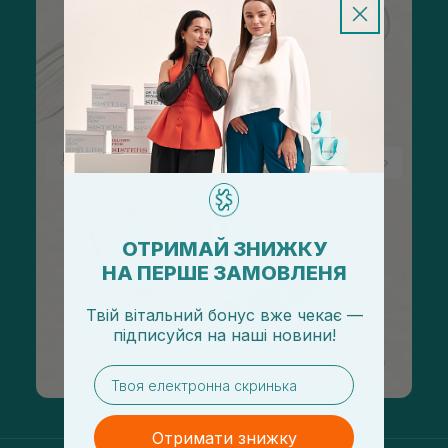
ОТРИМАЙ ЗНИЖКУ
НА ПЕРШЕ ЗАМОВЛЕНЯ
Твій вітальний бонус вже чекає —
підписуйся
на
наші новини!
email
Отримати знижку