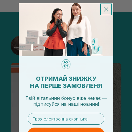
@sisters_stelmakh в Instagram
Подписаться
ОТРИМАЙ ЗНИЖКУ
НА ПЕРШЕ ЗАМОВЛЕНЯ
Твій вітальний бонус вже чекає —
підписуйся
на
наші новини!
email