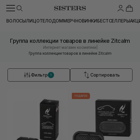
ВОЛОСЫ
ЛИЦО
ТЕЛО
ДОМ
МЕРЧ
НОВИНКИ
БЕСТСЕЛЛЕРЫ
АКЦ
Группа коллекции товаров в линейке Zitcalm
|
Интернет магазин косметики
Группа коллекции товаров в линейке Zitcalm
Фильтр
Сортировать
1
ПОДАРОК