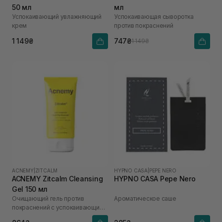
50 мл
мл
Успокаивающий увлажняющий
Успокаивающая сыворотка
крем
против покраснений
1 149₴
747₴
1 149₴
ACNEMY
|
ZITCALM
HYPNO CASA
|
PEPE NERO
ACNEMY Zitcalm Cleansing
HYPNO CASA Pepe Nero
Gel 150 мл
Очищающий гель против
Ароматическое саше
покраснений с успокаивающим
эффектом