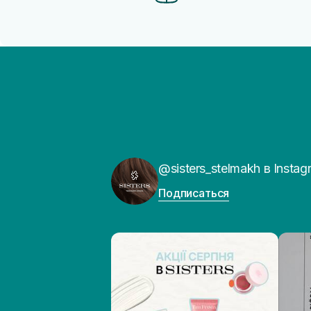
@sisters_stelmakh в Instag
Подписаться