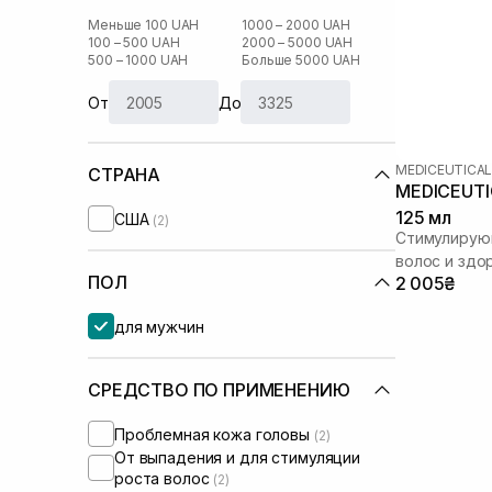
Меньше 100 UAH
1000 – 2000 UAH
100 – 500 UAH
2000 – 5000 UAH
500 – 1000 UAH
Больше 5000 UAH
От
До
MEDICEUTICA
СТРАНА
MEDICEUTIC
125 мл
США
(2)
Стимулирую
волос и здо
ПОЛ
2 005₴
мужчин
для мужчин
СРЕДСТВО ПО ПРИМЕНЕНИЮ
Проблемная кожа головы
(2)
От выпадения и для стимуляции
роста волос
(2)