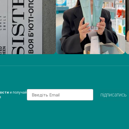
Email
вости
и получай
підписатись
з