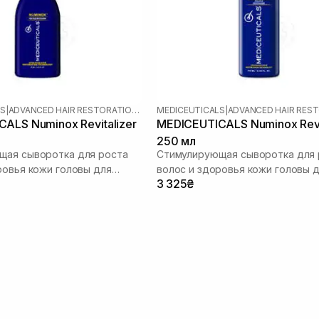
LS
|
ADVANCED HAIR RESTORATION TECHNOLOGY
MEDICEUTICALS
|
ALS Numinox Revitalizer
MEDICEUTICALS Numinox Revi
250 мл
щая сыворотка для роста
Стимулирующая сыворотка для 
ровья кожи головы для
волос и здоровья кожи головы 
3 325₴
мужчин