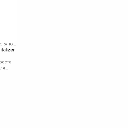
ADVANCED HAIR RESTORATION TECHNOLOGY
talizer
роста
для