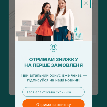
ОТРИМАЙ ЗНИЖКУ
НА ПЕРШЕ ЗАМОВЛЕНЯ
Твій вітальний бонус вже чекає —
підписуйся
на
наші новини!
email
Отримати знижку