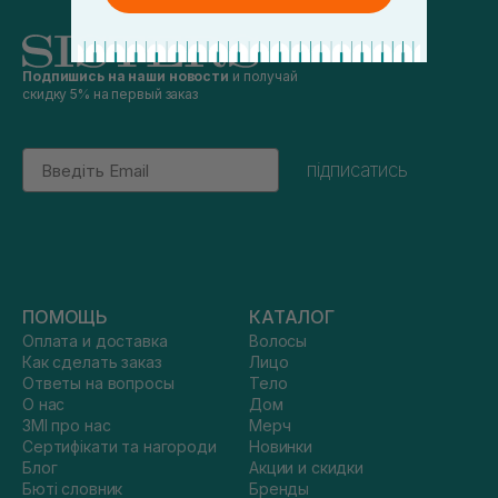
Подпишись на наши новости
и получай
скидку 5% на первый заказ
Email
підписатись
ПОМОЩЬ
КАТАЛОГ
Оплата и доставка
Волосы
Как сделать заказ
Лицо
Ответы на вопросы
Тело
О нас
Дом
ЗМІ про нас
Мерч
Сертифікати та нагороди
Новинки
Блог
Акции и скидки
Бюті словник
Бренды