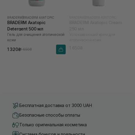
BRADERM
|
BRADERM AXATOPIC
BRADERM
|
BRADERM AXATOPIC
BRADERM Axatopic
BRADERM Axatopic Cream
Detergent 500 мл
250 мл
Гель для очищения атопической
Успокаивающий крем для
кожи
атопической кожи
1 650₴
1 320₴
1 650₴
Бесплатная доставка от 3000 UAH
Безопасные способы оплаты
Только оригинальная косметика
Система бонусов и лояльности