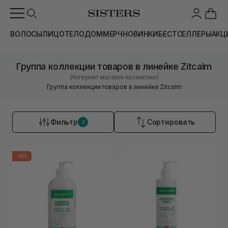
ВОЛОСЫ
ЛИЦО
ТЕЛО
ДОМ
МЕРЧ
НОВИНКИ
БЕСТСЕЛЛЕРЫ
АКЦ
Группа коллекции товаров в линейке Zitcalm
|
Интернет магазин косметики
Группа коллекции товаров в линейке Zitcalm
Фильтр
Сортировать
2
-20%