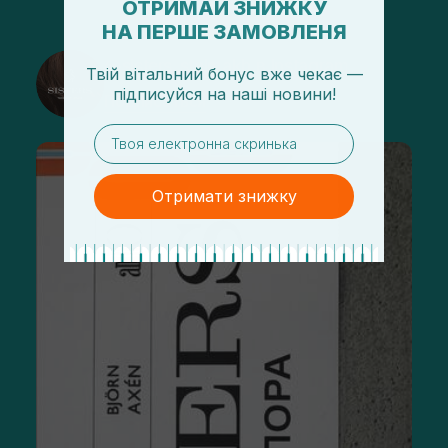
ОТРИМАЙ ЗНИЖКУ
НА ПЕРШЕ ЗАМОВЛЕНЯ
@sisters_stelmakh в Instagram
Твій вітальний бонус вже чекає —
підписуйся
на
наші новини!
Подписаться
email
Отримати знижку