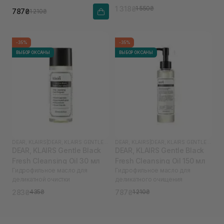
1 318₴
1 550₴
787₴
1 210₴
-35%
-35%
ВЫБОР ОКСАНЫ
ВЫБОР ОКСАНЫ
DEAR, KLAIRS
|
DEAR, KLAIRS GENTLE BLACK
DEAR, KLAIRS
|
DEAR, KLAIRS GENTLE BLACK
DEAR, KLAIRS Gentle Black
DEAR, KLAIRS Gentle Black
Fresh Cleansing Oil 30 мл
Fresh Cleansing Oil 150 мл
Гидрофильное масло для
Гидрофильное масло для
деликатной очистки
деликатного очищения
283₴
787₴
435₴
1 210₴