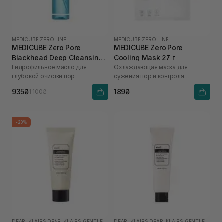
MEDICUBE
|
ZERO LINE
MEDICUBE
|
ZERO LINE
MEDICUBE Zero Pore
MEDICUBE Zero Pore
Blackhead Deep Cleansing
Cooling Mask 27 г
Гидрофильное масло для
Охлаждающая маска для
Oil 205 мл
глубокой очистки пор
сужения пор и контроля
жирности кожи
935₴
189₴
1 100₴
-20%
DEAR, KLAIRS
|
DEAR, KLAIRS GENTLE BLACK
DEAR, KLAIRS
|
DEAR, KLAIRS GENTLE BLACK