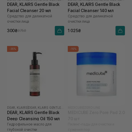
DEAR, KLAIRS Gentle Black
DEAR, KLAIRS Gentle Black
Facial Cleanser 20 мл
Facial Cleanser 140 мл
Средство для деликатной
Средство для деликатной
очистки лица
очистки лица
300₴
1 025₴
375₴
-35%
-15%
DEAR, KLAIRS
|
DEAR, KLAIRS GENTLE BLACK
MEDICUBE
|
ZERO LINE
DEAR, KLAIRS Gentle Black
MEDICUBE Zero Pore Pad 2.0
Deep Cleansing Oil 150 мл
70 шт
Гидрофильное масло для
Пилинг-пады для очистки и
глубокой очистки
сужения пор