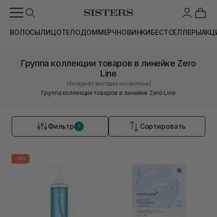
ВОЛОСЫ
ЛИЦО
ТЕЛО
ДОМ
МЕРЧ
НОВИНКИ
БЕСТСЕЛЛЕРЫ
АКЦ
Группа коллекции товаров в линейке Zero
Line
|
Интернет магазин косметики
Группа коллекции товаров в линейке Zero Line
Фильтр
Сортировать
1
-15%