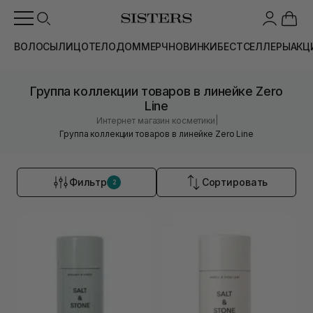
ВОЛОСЫ
ЛИЦО
ТЕЛО
ДОМ
МЕРЧ
НОВИНКИ
БЕСТСЕЛЛЕРЫ
АКЦ
Группа коллекции товаров в линейке Zero
Line
|
Интернет магазин косметики
Группа коллекции товаров в линейке Zero Line
Фильтр
Сортировать
2