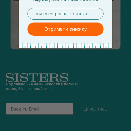
email
Отримати знижку
Подпишись на наши новости
и получай
скидку 5% на первый заказ
Email
підписатись