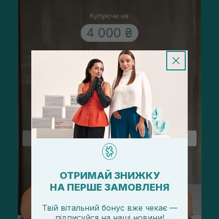
ОТРИМАЙ ЗНИЖКУ
НА ПЕРШЕ ЗАМОВЛЕНЯ
Твій вітальний бонус вже чекає —
підписуйся
на
наші новини!