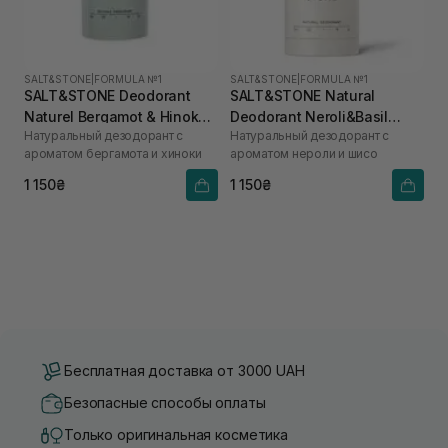
SALT&STONE
|
FORMULA №1
SALT&STONE
|
FORMULA №1
SALT&STONE Deodorant
SALT&STONE Natural
Naturel Bergamot & Hinoka
Deodorant Neroli&Basil
Натуральный дезодорант с
Натуральный дезодорант с
Formula №1 75 г
Formula №1
ароматом бергамота и хиноки
ароматом нероли и шисо
1 150₴
1 150₴
Бесплатная доставка от 3000 UAH
Безопасные способы оплаты
Только оригинальная косметика