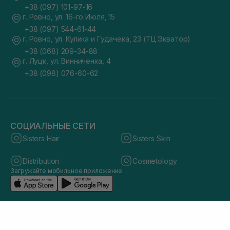
+38 (097) 101-97-16
г. Ровно, ул. 16-го Июля, 15
+38 (097) 544-61-44
г. Ровно, ул. Кулика и Гудачека, 23 (ТЦ Экватор)
+38 (068) 209-34-88
г. Луцк, ул. Винниченка, 4
+38 (098) 076-60-62
СОЦИАЛЬНЫЕ СЕТИ
Sisters Hair
Sisters Skin
Distribution
Cosmetology
Загружайте мобильное приложение