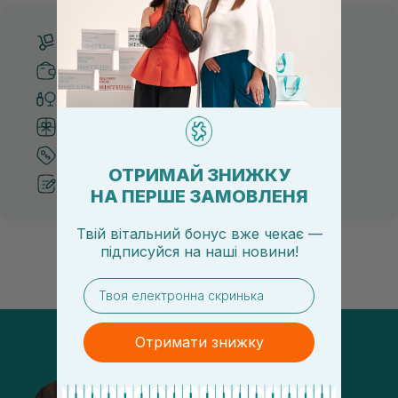
Бесплатная доставка от 3000 UAH
Безопасные способы оплаты
Только оригинальная косметика
Система бонусов и лояльности
Лучшие цены и топ товары
ОТРИМАЙ ЗНИЖКУ
Рекомендации от косметологов
НА ПЕРШЕ ЗАМОВЛЕНЯ
Твій вітальний бонус вже чекає —
підписуйся
на
наші новини!
email
Отримати знижку
@sisters_stelmakh в Instagram