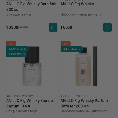
ANILLO Fig Whisky Bath Salt
ANILLO Fig Whisky
200 мл
Соль для ванны
Набор миниатюр для тела
1 336₴
1 665₴
1 670₴
-20%
-20%
ВЫБОР ОКСАНЫ
ВЫБОР ОКСАНЫ
ВЫБОР ИЛОНЫ
ANILLO
|
FIG WHISKY
ANILLO
|
FIG WHISKY
ANILLO Fig Whisky Eau de
ANILLO Fig Whisky Parfum
Parfum 10 мл
Diffuser 200 мл
Парфюмерная вода
Парфюмированный диффузор