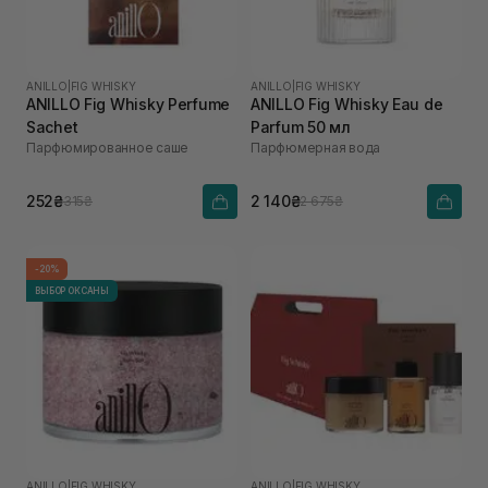
ANILLO
|
FIG WHISKY
ANILLO
|
FIG WHISKY
ANILLO Fig Whisky Perfume
ANILLO Fig Whisky Eau de
Sachet
Parfum 50 мл
Парфюмированное саше
Парфюмерная вода
252₴
2 140₴
315₴
2 675₴
-20%
ВЫБОР ОКСАНЫ
ANILLO
|
FIG WHISKY
ANILLO
|
FIG WHISKY