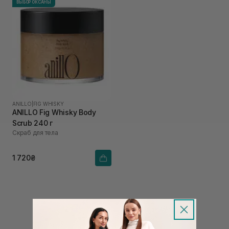
ВЫБОР ОКСАНЫ
ANILLO
|
FIG WHISKY
ANILLO Fig Whisky Body
Scrub 240 г
Скраб для тела
1 720₴