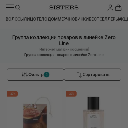
ВОЛОСЫ
ЛИЦО
ТЕЛО
ДОМ
МЕРЧ
НОВИНКИ
БЕСТСЕЛЛЕРЫ
АКЦ
Группа коллекции товаров в линейке Zero
Line
|
Интернет магазин косметики
Группа коллекции товаров в линейке Zero Line
Фильтр
Сортировать
2
-20%
-20%