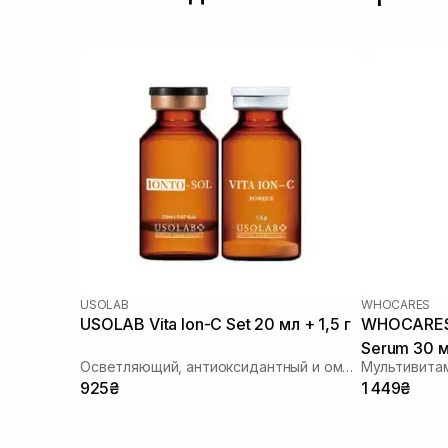
USOLAB
WHOCARES
USOLAB Vita Ion-C Set 20 мл + 1,5 г
WHOCARES 
Serum 30 
Осветляющий, антиоксидантный и омолаживающий набор
925₴
1 449₴