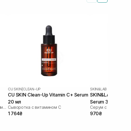
CU SKIN
|
CLEAN-UP
SKIN&LAB
CU SKIN Clean-Up Vitamin C+ Serum
SKIN&LAB Vitamin 
20 мл
Serum 30 мл
Антиоксидантная сыворотка с витамином C
Сыворотка с витамином С
Серум с витамином
1 764₴
970₴