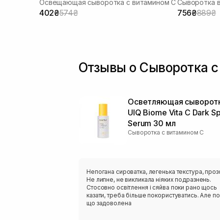
Освещающая сыворотка с витамином C
Сыворотка 
402₴
574₴
756₴
889₴
Отзывы о Сыворотка 
Осветляющая сыворот
UIQ Biome Vita C Dark S
Serum 30 мл
Сыворотка с витамином С
Непогана сироватка, легенька текстура, проз
Не липне, не викликала ніяких подразнень.
Стосовно освітлення і сяйва поки рано щось
казати, треба більше покористуватись. Але п
що задоволена