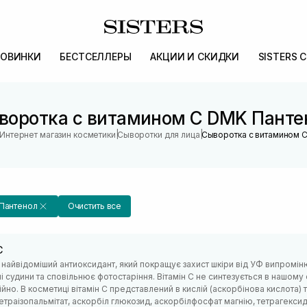
ОВИНКИ
БЕСТСЕЛЛЕРЫ
АКЦИИ И СКИДКИ
SISTERS 
воротка с витамином С DMK Панте
|
|
Интернет магазин косметики
Сыворотки для лица
Сыворотка с витамином 
Пантенол
Очистить все
С
– найвідоміший антиоксидант, який покращує захист шкіри від УФ випроміню
 судини та сповільнює фотостаріння. Вітамін С не синтезується в нашому 
ійно. В косметиці вітамін С представлений в кислій (аскорбінова кислота)
етраізопальмітат, аскорбіл глюкозид, аскорбілфосфат магнію, тетрагексиде