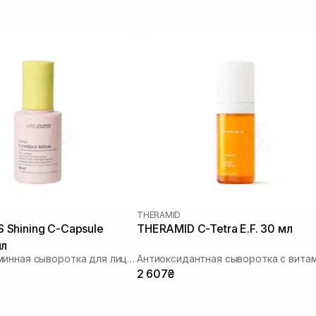
THERAMID
Shining C-Capsule
THERAMID C-Tetra E.F. 30 мл
мл
Мультивитаминная сыворотка для лица с инкапсулированным витамином C
2 607₴