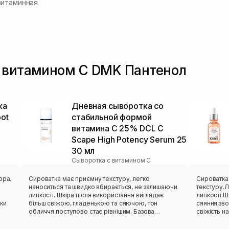
витаминная
с витамином С DMK Пантенол
ка
Дневная сыворотка со
pot
стабильной формой
витамина С 25% DCL C
Scape High Potency Serum 25
30 мл
Сыворотка с витамином С
ора.
Сироватка має приємну текстуру, легко
Сироватка
наноситься та швидко вбирається, не залишаючи
текстуру.Л
липкості. Шкіра після використання виглядає
липкості.Ш
оки
більш свіжою, гладенькою та сяючою, тон
сяяння,зво
обличчя поступово стає рівнішим. Базова
свіжість на
сироватка)
dear clair