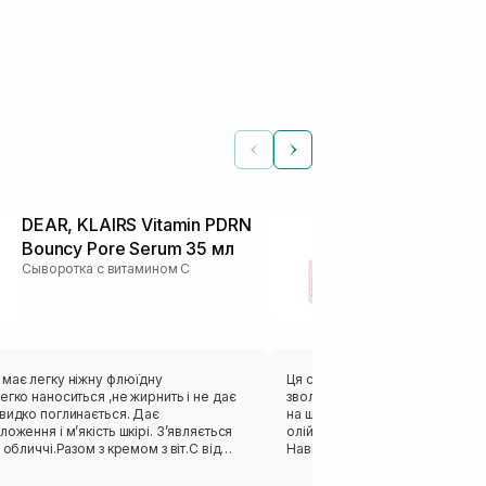
DEAR, KLAIRS Vitamin PDRN
WHOCARES S
Bouncy Pore Serum 35 мл
Capsule Ser
Сыворотка с витамином С
Сыворотка с ви
 має легку ніжну флюїдну
Ця сироватка одна з моїх фавор
егко наноситься ,не жирнить і не дає
зволожує і наповнює шкіру,і д
видко поглинається. Дає
на шкірі і свіжий вигляд облич
ложення і мʼякість шкірі. Зʼявляється
олійну текстуру,не дає липкості
 обличчі.Разом з кремом з віт.С від
Навпаки обличчя наче сатинов
s результат чудовий🌸Варто спробувати!
швидко вбирається шкірою.А т
зручний формат пакування. Ба