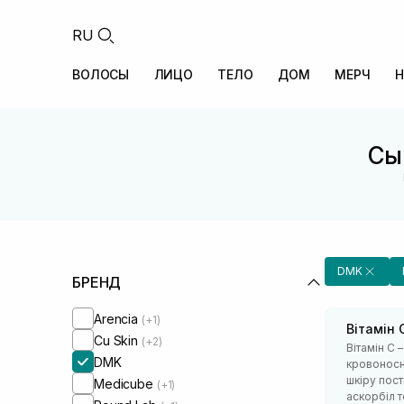
RU
ВОЛОСЫ
ЛИЦО
ТЕЛО
ДОМ
МЕРЧ
Н
Сы
DMK
БРЕНД
Arencia
(+1)
Вітамін 
Cu Skin
(+2)
Вітамін С 
DMK
кровоносні
шкіру пост
Medicube
(+1)
аскорбіл т