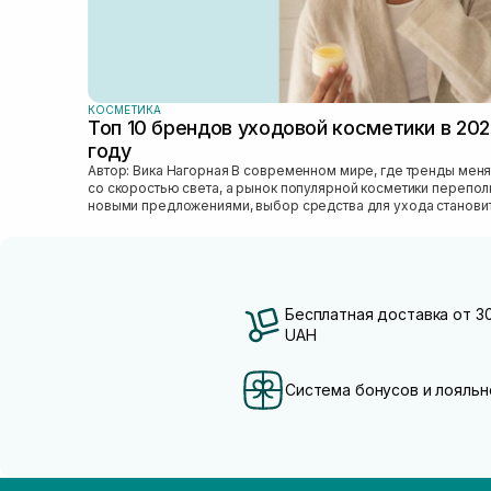
КОСМЕТИКА
Топ 10 брендов уходовой косметики в 20
году
Автор: Вика Нагорная В современном мире, где тренды меняются
со скоростью света, а рынок популярной косметики перепо
новыми предложениями, выбор средства для ухода станови
настоящим вызовом....
Бесплатная доставка от 3
UAH
Система бонусов и лояльн