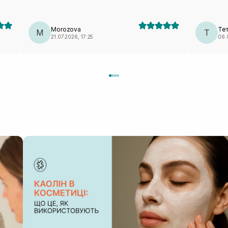
Morozova
Те
M
Т
21.07.2026, 17:25
06.