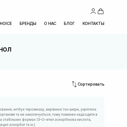
CHOICE
БРЕНДЫ
О НАС
БЛОГ
КОНТАКТЫ
нол
С
Сортировать
вання, інгібує тирозиназу, вирівнює тон шкіри, укріплює
організмі та не накопичується, тому повинен надходити в
 та стабільних формах (3–О–етил аскорбінова кислота,
цил аскорбат та ін.)