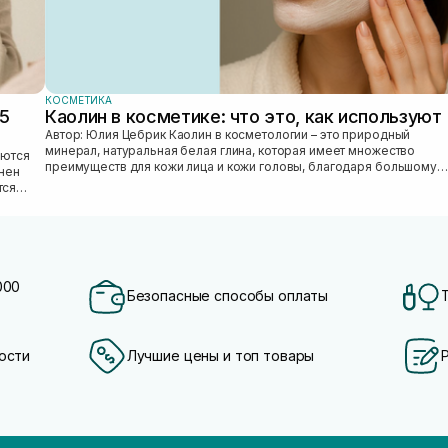
КОСМЕТИКА
25
Каолин в косметике: что это, как используют
Автор: Юлия Цебрик Каолин в косметологии – это природный
минерал, натуральная белая глина, которая имеет множество
преимуществ для кожи лица и кожи головы, благодаря большому
лнен
количеству полезных ми...
тся
000
Безопасные способы оплаты
ости
Лучшие цены и топ товары