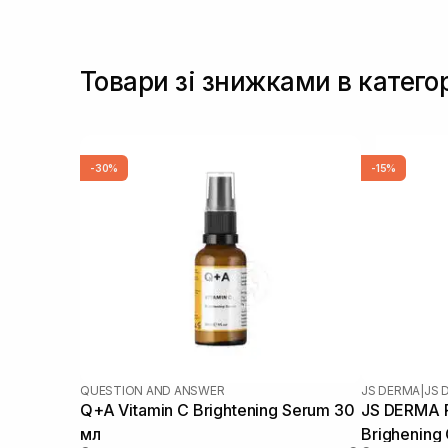
Товари зі знижками в катего
-30%
-15%
QUESTION AND ANSWER
JS DERMA
|
JS 
Q+A Vitamin C Brightening Serum 30
JS DERMA Pr
мл
Brighening