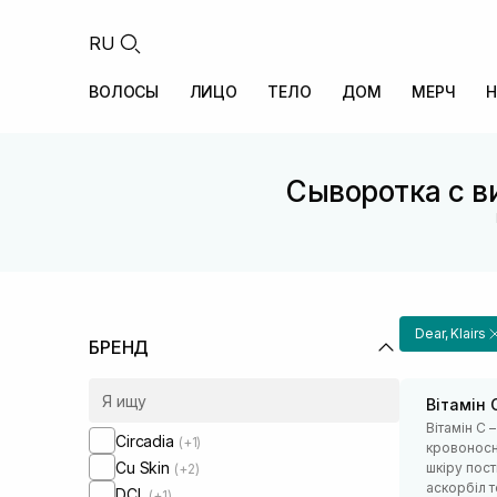
RU
ВОЛОСЫ
ЛИЦО
ТЕЛО
ДОМ
МЕРЧ
Н
Сыворотка с в
Dear, Klairs
БРЕНД
Вітамін 
Вітамін С 
Circadia
(+1)
кровоносні
Cu Skin
шкіру пост
(+2)
аскорбіл т
DCL
(+1)