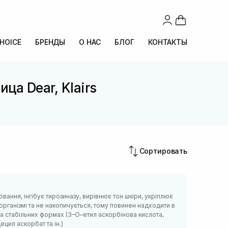
CHOICE
БРЕНДЫ
О НАС
БЛОГ
КОНТАКТЫ
а Dear, Klairs
С
Сортировать
вання, інгібує тирозиназу, вирівнює тон шкіри, укріплює
організмі та не накопичується, тому повинен надходити в
 та стабільних формах (3–О–етил аскорбінова кислота,
цил аскорбат та ін.)