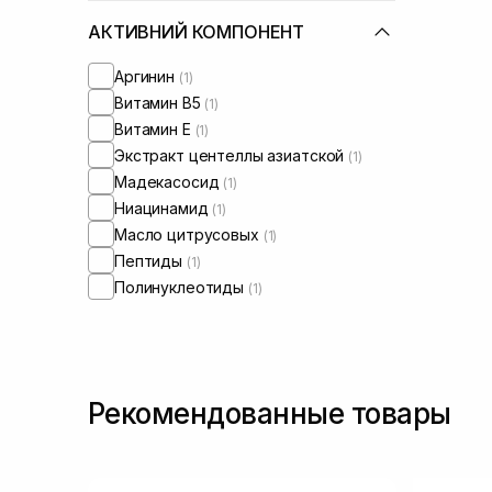
АКТИВНИЙ КОМПОНЕНТ
Аргинин
(1)
Витамин B5
(1)
Витамин Е
(1)
Экстракт центеллы азиатской
(1)
Мадекасосид
(1)
Ниацинамид
(1)
Масло цитрусовых
(1)
Пептиды
(1)
Полинуклеотиды
(1)
Рекомендованные товары