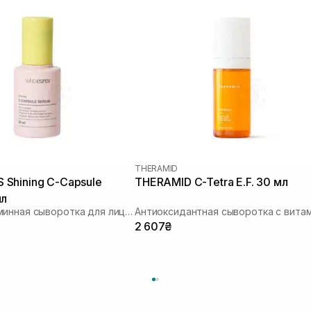
THERAMID
Shining C-Capsule
THERAMID C-Tetra E.F. 30 мл
мл
Мультивитаминная сыворотка для лица с инкапсулированным витамином C
2 607₴