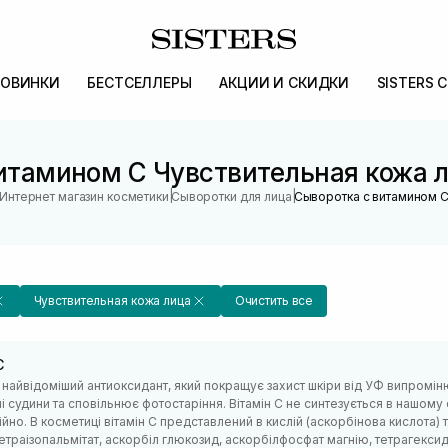
ОВИНКИ
БЕСТСЕЛЛЕРЫ
АКЦИИ И СКИДКИ
SISTERS 
итамином С Чувствительная кожа лиц
|
|
Интернет магазин косметики
Сыворотки для лица
Сыворотка с витамином 
Чувствительная кожа лица
Очистить все
С
– найвідоміший антиоксидант, який покращує захист шкіри від УФ випроміню
 судини та сповільнює фотостаріння. Вітамін С не синтезується в нашому 
ійно. В косметиці вітамін С представлений в кислій (аскорбінова кислота)
етраізопальмітат, аскорбіл глюкозид, аскорбілфосфат магнію, тетрагексиде