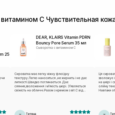
витамином С Чувствительная кожа л
DEAR, KLAIRS Vitamin PDRN
Bouncy Pore Serum 35 мл
Сыворотка с витамином С
um 25
Сироватка має легку ніжну флюїдну
Ця сироват
ючи
текстуру.Легко наноситься ,не жирнить і не дає
зволожує і
липкості.Швидко поглинається. Дає
на шкірі і
сяяння,зволоження і мʼякість шкірі. Зʼявляється
олійну тек
свіжість на обличчі.Разом з кремом з віт.С від
Навпаки о
dear clairs результат чудовий🌸Варто спробувати!
швидко вб
зручний фо
помпу-це 
Тетяна
Те