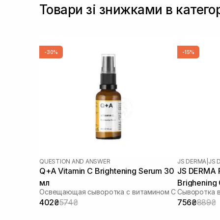
Товари зі знижками в катего
-30%
-15%
QUESTION AND ANSWER
JS DERMA
|
JS 
Q+A Vitamin C Brightening Serum 30
JS DERMA Pr
мл
Brighening
Освещающая сыворотка с витамином C
Сыворотка 
402₴
574₴
756₴
889₴