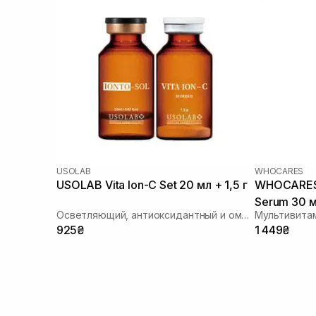
USOLAB
WHOCARES
USOLAB Vita Ion-C Set 20 мл + 1,5 г
WHOCARES 
Serum 30 
Осветляющий, антиоксидантный и омолаживающий набор
925₴
1 449₴