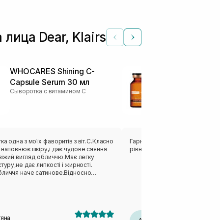
ица Dear, Klairs
WHOCARES Shining C-
Освітлюючи
Capsule Serum 30 мл
антиоксидан
Сыворотка с витамином С
омолоджуюч
USOLAB Vita 
+ 1,5 г
Сыворотка с ви
ка одна з моїх фаворитів з віт.С.Класно
Гарний продукт , приємна текст
 наповнює шкіру,і дає чудове сяяння
рівний тон
 свіжий вигляд обличчю.Має легку
стуру,не дає липкості і жирності.
бличчя наче сатинове.Відносно
ирається шкірою.А також досить
рмат пакування. Баночка яка має
дуже зручно ! Варто спробувати💫
тяна
Анастасія