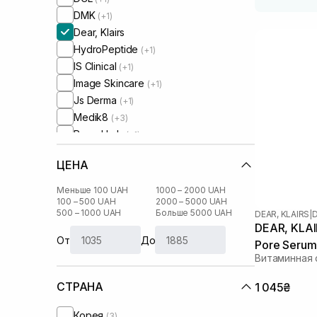
DMK
(+1)
Dear, Klairs
HydroPeptide
(+1)
IS Clinical
(+1)
Image Skincare
(+1)
Js Derma
(+1)
Medik8
(+3)
Round Lab
(+1)
Skin&Lab
(+1)
ЦЕНА
Theramid
(+2)
Transparent-Lab
(+2)
Меньше 100 UAH
1000 – 2000 UAH
UIQ
100 – 500 UAH
2000 – 5000 UAH
(+2)
500 – 1000 UAH
Больше 5000 UAH
DEAR, KLAIRS
|
D
DEAR, KLAI
От
До
Pore Serum
Витаминная
СТРАНА
1 045₴
Корея
(3)