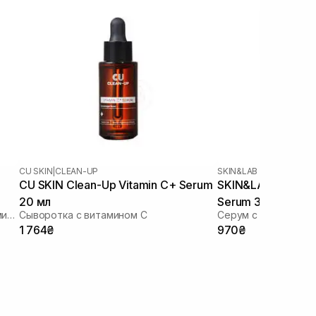
CU SKIN
|
CLEAN-UP
SKIN&LAB
CU SKIN Clean-Up Vitamin C+ Serum
SKIN&LAB Vitamin 
20 мл
Serum 30 мл
Антиоксидантная сыворотка с витамином C
Сыворотка с витамином С
Серум с витамином
1 764₴
970₴