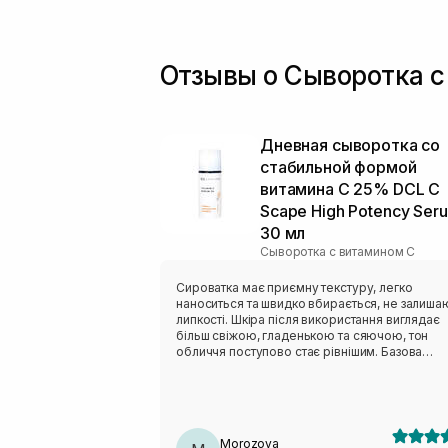
Отзывы о Сыворотка с 
Дневная сыворотка со
стабильной формой
витамина С 25% DCL C
Scape High Potency Ser
30 мл
Сыворотка с витамином С
Сироватка має приємну текстуру, легко
наноситься та швидко вбирається, не залиша
липкості. Шкіра після використання виглядає
більш свіжою, гладенькою та сяючою, тон
обличчя поступово стає рівнішим. Базова
сироватка)
Morozova