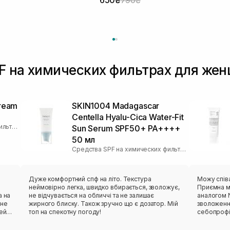
 на химических фильтрах для женщи
Cream
SKIN1004 Madagascar
Centella Hyalu-Cica Water-Fit
Средства SPF на химических фильтрах
Sun Serum SPF50+ PA++++
50 мл
Средства SPF на химических фильтрах
Дуже комфортний спф на літо. Текстура
Можу спів
неймовірно легка, швидко вбирається, зволожує,
Приємна м
а на
не відчувається на обличчі та не залишає
аналогом N
 не
жирного блиску. Також зручно що є дозатор. Мій
зволоження
цей
топ на спекотну погоду!
себопрофі
не було ві
круглий рі