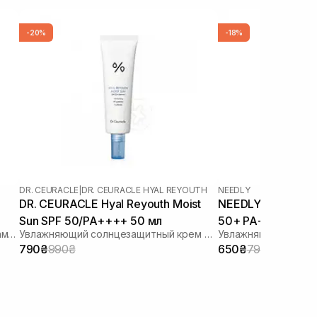
-20%
-18%
DR. CEURACLE
|
DR. CEURACLE HYAL REYOUTH
NEEDLY
DR. CEURACLE Hyal Reyouth Moist
NEEDLY Vegan Mild
Sun SPF 50/PA++++ 50 мл
50+ PA++++ 50 м
Солнцезащитный лосьон с липосомами на стабильных фильтрах
Увлажняющий солнцезащитный крем для лица с гиалуроновой кислотой
790₴
990₴
650₴
790₴