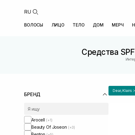
RU
ВОЛОСЫ
ЛИЦО
ТЕЛО
ДОМ
МЕРЧ
Н
Средства SPF 
Инте
Dear, Klairs
БРЕНД
Arocell
(+1)
Beauty Of Joseon
(+3)
Benton
(+5)