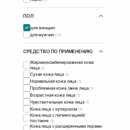
Skin1004
(+4)
Transparent-Lab
(+1)
UIQ
ПОЛ
(+1)
WhoCares
(+2)
для женщин
для мужчин
(+1)
СРЕДСТВО ПО ПРИМЕНЕНИЮ
Жирная/комбинированная кожа
лица
(1)
Сухая кожа лица
(1)
Нормальная кожа лица
(1)
Проблемная кожа /акне лица
(1)
Возрастная кожа лица
(1)
Чувствительная кожа лица
(1)
Кожа лица с куперозом
(1)
Кожа лица с пигментацией/
постакне
(1)
Кожа лица с расширенными порами