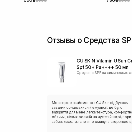
Отзывы о Средства SPF
CU SKIN Vitamin U Sun 
Spf 50+ Pa++++ 50 мл
Моє перше знайомство з CU Skin відбулось
завдяки сонцезахисній емульсії, це було
відкриття для мене легка текстура, комфортн
обличчі, ніяких реакцій на чуттєвій шкірі, пори
забивались. І звісно я не оминула стороною 
новий сонцезахисний крем, який ще виконує
функцію догляду. Текстура надлегка, гелева,