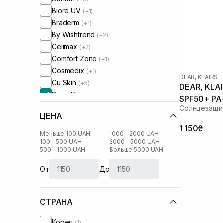
Biore UV
(+1)
Braderm
(+1)
By Wishtrend
(+2)
Celimax
(+2)
Comfort Zone
(+1)
Cosmedix
(+1)
DEAR, KLAIRS
Cu Skin
(+5)
DEAR, KLAI
Dear, Klairs
SPF50+ PA
Derma-B
(+1)
Солнцезащи
ЦЕНА
Dr. Althea
(+1)
1 150₴
Dr. Ceuracle
(+6)
Меньше 100 UAH
1000 – 2000 UAH
I'm From
100 – 500 UAH
2000 – 5000 UAH
(+2)
500 – 1000 UAH
Больше 5000 UAH
Instytutum
(+2)
Medik8
(+1)
От
До
Needly
(+3)
OMI
(+1)
СТРАНА
Purito
(+2)
Round Lab
(+4)
Корея
(1)