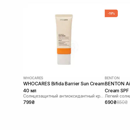
-19%
WHOCARES
BENTON
WHOCARES Bifida Barrier Sun Cream
BENTON Air
40 мл
Cream SPF
Солнцезащитный антиоксидантный крем
799₴
690₴
850₴