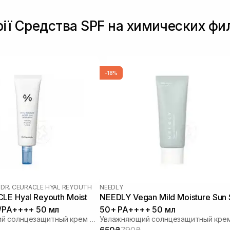
рії Средства SPF на химических фи
-18%
|
DR. CEURACLE HYAL REYOUTH
NEEDLY
LE Hyal Reyouth Moist
NEEDLY Vegan Mild Moisture Sun
0/PA++++ 50 мл
50+ PA++++ 50 мл
Увлажняющий солнцезащитный крем для лица с гиалуроновой кислотой
650₴
790₴