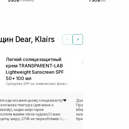
н Dear, Klairs
Легкий солнцезащитный
Солнцезащи
крем TRANSPARENT-LAB
антиоксида
Lightweight Sunscreen SPF
WHOCARES Bi
50+ 100 мл
Cream 40 мл
Средства SPF на химических фильтрах
ати оди кохання цьому сонцезахисту!❤️
Дуже сподобався цей легкий с
олочкова текстура (для мене є
Практично не відчувається на 
eedly), надає шкірі гарне
вбирається, не залишає липкост
,потім макіяж лягає чудово👌🏻 маю
нальоту. Окремо приємно відк
цитну шкіру, СПФ не переобтяжив її,
бренди, які роблять ставку на 
дчуття липкості. Використовую спф
невагомі текстури та сучасні 
к, цей засіб має збільшений обʼєм, що є
засіб хочеться використовува