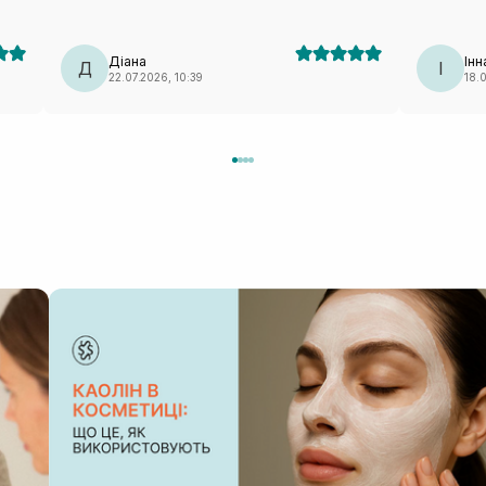
перевагою 
ову
виходить д
соби
Діана
Інн
Д
І
22.07.2026, 10:39
18.