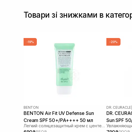
Товари зі знижками в катего
-19%
-20%
BENTON
DR. CEURACLE
BENTON Air Fit UV Defense Sun
DR. CEURAC
Cream SPF 50+/PA++++ 50 мл
Sun SPF 5
Легкий солнцезащитный крем с центеллой
690₴
850₴
790₴
990₴