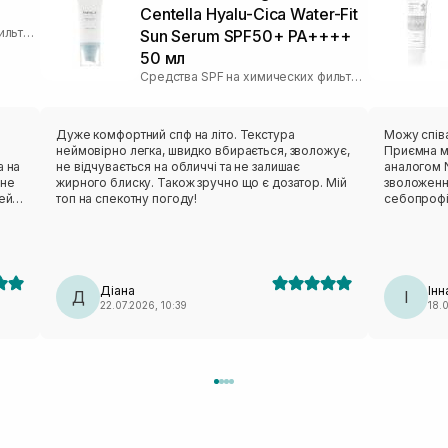
Centella Hyalu-Cica Water-Fit
Средства SPF на химических фильтрах
Sun Serum SPF50+ PA++++
50 мл
Средства SPF на химических фильтрах
Дуже комфортний спф на літо. Текстура
Можу спів
неймовірно легка, швидко вбирається, зволожує,
Приємна м
а на
не відчувається на обличчі та не залишає
аналогом N
 не
жирного блиску. Також зручно що є дозатор. Мій
зволоження
цей
топ на спекотну погоду!
себопрофі
не було ві
круглий рі
перевагою 
ову
виходить д
соби
Діана
Інн
Д
І
22.07.2026, 10:39
18.