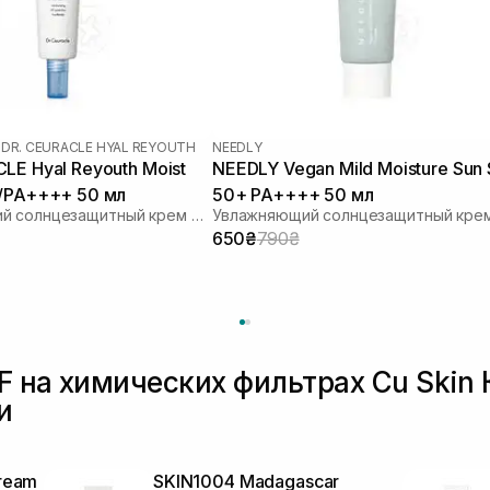
|
DR. CEURACLE HYAL REYOUTH
NEEDLY
LE Hyal Reyouth Moist
NEEDLY Vegan Mild Moisture Sun
0/PA++++ 50 мл
50+ PA++++ 50 мл
Увлажняющий солнцезащитный крем для лица с гиалуроновой кислотой
650₴
790₴
F на химических фильтрах Cu Skin 
и
Cream
SKIN1004 Madagascar