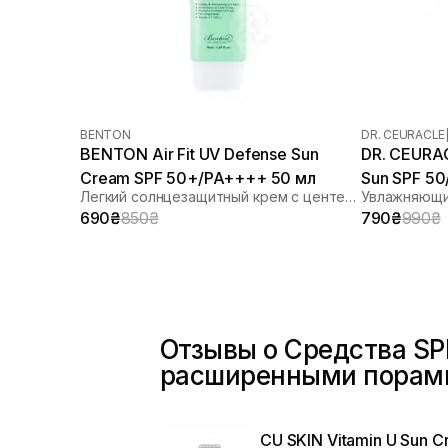
BENTON
DR. CEURACLE
BENTON Air Fit UV Defense Sun
DR. CEURAC
Cream SPF 50+/PA++++ 50 мл
Sun SPF 5
Легкий солнцезащитный крем с центеллой
690₴
850₴
790₴
990₴
Отзывы о Средства SP
расширенными порам
CU SKIN Vitamin U Sun 