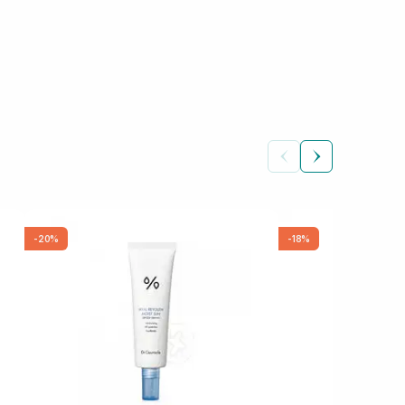
-20%
-18%