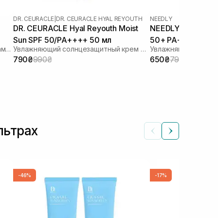
DR. CEURACLE
|
DR. CEURACLE HYAL REYOUTH
NEEDLY
DR. CEURACLE Hyal Reyouth Moist
NEEDLY Vegan Mild
Sun SPF 50/PA++++ 50 мл
50+ PA++++ 50 м
Солнцезащитный лосьон с липосомами на стабильных фильтрах
Увлажняющий солнцезащитный крем для лица с гиалуроновой кислотой
790₴
990₴
650₴
790₴
льтрах
-46%
-17%