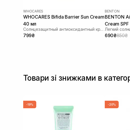
WHOCARES
BENTON
WHOCARES Bifida Barrier Sun Cream
BENTON Air
40 мл
Cream SPF
Солнцезащитный антиоксидантный крем
799₴
690₴
850₴
Товари зі знижками в катего
-19%
-20%