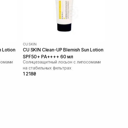
CU SKIN
 Lotion
CU SKIN Clean-UP Blemish Sun Lotion
SPF50+ PA++++ 60 мл
сомами
Солнцезащитный лосьон с липосомами
на стабильных фильтрах
1 218₴