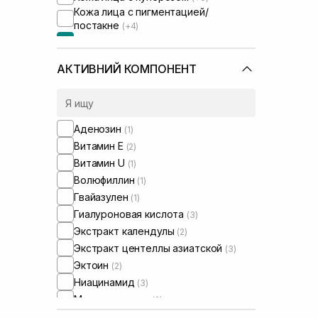
Кожа лица с пигментацией/
постакне
(+4)
Кожа лица с расширенными порами
Кожа лица с нарушенным
АКТИВНИЙ КОМПОНЕНТ
барьером
(+3)
Кожа лица с нарушенным
микробиомом
(+3)
Аденозин
(1)
Витамин Е
(2)
Витамин U
(1)
Волюфиллин
(1)
Гвайазулен
(1)
Гиалуроновая кислота
(3)
Экстракт календулы
(2)
Экстракт центеллы азиатской
(3)
Эктоин
(2)
Ниацинамид
(3)
Масло авокадо
(2)
Масло макадамии
(2)