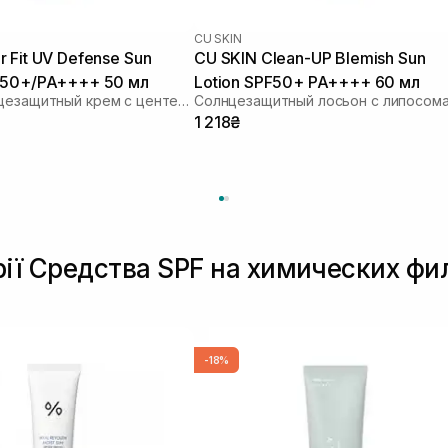
CU SKIN
 Fit UV Defense Sun
CU SKIN Clean-UP Blemish Sun
 50+/PA++++ 50 мл
Lotion SPF50+ PA++++ 60 мл
Легкий солнцезащитный крем с центеллой
1 218₴
рії Средства SPF на химических фи
-18%