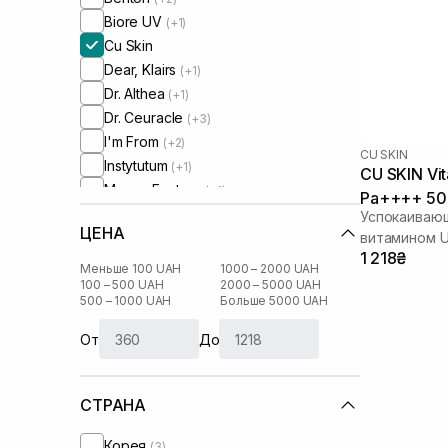
Biore UV
(+1)
Cu Skin
Dear, Klairs
(+1)
Dr. Althea
(+1)
Dr. Ceuracle
(+3)
I'm From
(+2)
CU SKIN
Instytutum
(+1)
CU SKIN Vi
Manyo Factory
(+1)
Pa++++ 50
Medik8
(+1)
Успокаиваю
ЦЕНА
Needly
витамином U
(+2)
1 218₴
Purito
(+2)
Меньше 100 UAH
1000 – 2000 UAH
Round Lab
100 – 500 UAH
2000 – 5000 UAH
(+4)
500 – 1000 UAH
Больше 5000 UAH
Skin1004
(+4)
Transparent-Lab
(+1)
От
До
WhoCares
(+1)
СТРАНА
Корея
(3)