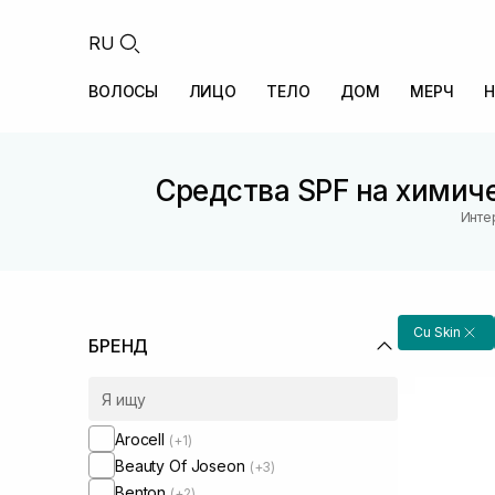
RU
ВОЛОСЫ
ЛИЦО
ТЕЛО
ДОМ
МЕРЧ
Н
Средства SPF на химич
Инте
Cu Skin
БРЕНД
Arocell
(+1)
Beauty Of Joseon
(+3)
Benton
(+2)