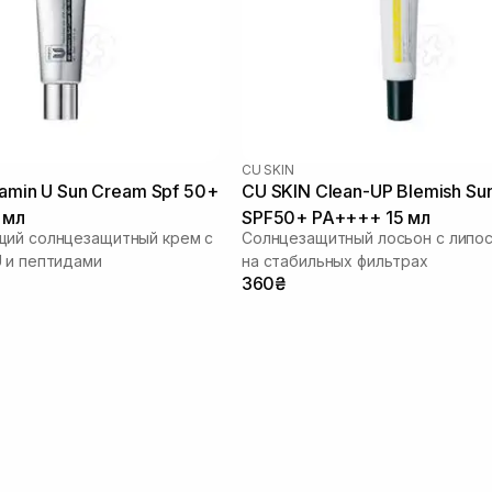
CU SKIN
tamin U Sun Cream Spf 50+
CU SKIN Clean-UP Blemish Sun
 мл
SPF50+ PA++++ 15 мл
щий солнцезащитный крем с
Солнцезащитный лосьон с липо
 и пептидами
на стабильных фильтрах
360₴