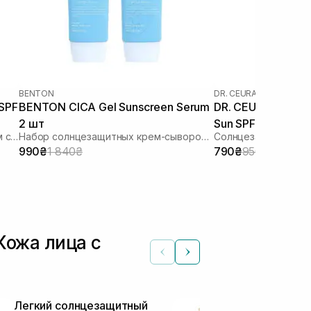
BENTON
DR. CEURACLE
|
DR. CEU
 SPF
BENTON CICA Gel Sunscreen Serum
DR. CEURACLE Cic
2 шт
Sun SPF 50+ PA++
Увлажняющий солнцезащитный крем с растительным скваланом
Набор солнцезащитных крем-сывороток
Солнцезащитный ве
шкіри 50 мл
990₴
1 840₴
790₴
950₴
Кожа лица с
Легкий солнцезащитный
Солнцезащи