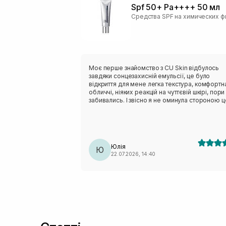
Spf 50+ Pa++++ 50 мл
Моє перше знайомство з CU Skin відбулось
завдяки сонцезахисній емульсії, це було
відкриття для мене легка текстура, комфортн
обличчі, ніяких реакцій на чуттєвій шкірі, пори
забивались. І звісно я не оминула стороною 
новий сонцезахисний крем, який ще виконує
функцію догляду. Текстура надлегка, гелева,
вбирається шкірою швидко, фініш матовий
(можливо через те що я наносила на азелаїн
сироватку). Окремий лайк за упаковку, усі за
Юлія
цієї ТМ виглядають на мільйон✨✨✨
Ю
22.07.2026, 14:40