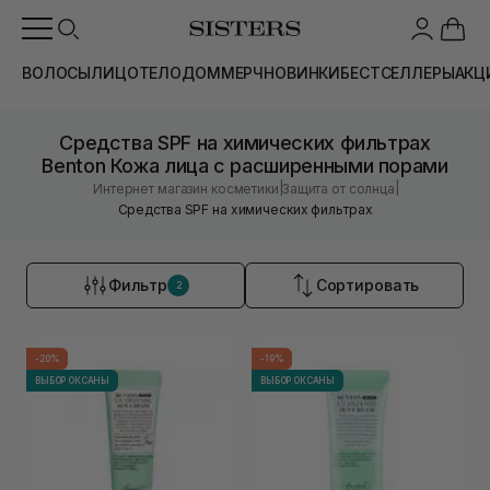
ВОЛОСЫ
ЛИЦО
ТЕЛО
ДОМ
МЕРЧ
НОВИНКИ
БЕСТСЕЛЛЕРЫ
АКЦ
Средства SPF на химических фильтрах
Benton Кожа лица с расширенными порами
|
|
Интернет магазин косметики
Защита от солнца
Средства SPF на химических фильтрах
Фильтр
Сортировать
2
-20%
-19%
ВЫБОР ОКСАНЫ
ВЫБОР ОКСАНЫ