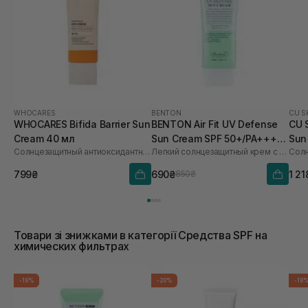
WHOCARES
BENTON
CU S
WHOCARES Bifida Barrier Sun
BENTON Air Fit UV Defense
CU 
Cream 40 мл
Sun Cream SPF 50+/PA++++
Sun
Солнцезащитный антиоксидантный крем
Легкий солнцезащитный крем с центеллой
50 мл
60 
799₴
690₴
1 21
850₴
Товари зі знижками в категорії Средства SPF на
химических фильтрах
-19%
-20%
-18