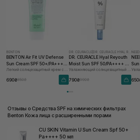
BENTON
DR. CEURACLE
|
DR. CEURACLE HYAL REYOUTH
NEED
BENTON Air Fit UV Defense
DR. CEURACLE Hyal Reyouth
NEE
Sun Cream SPF 50+/PA++++
Moist Sun SPF 50/PA++++ 50
Sun
Легкий солнцезащитный крем с центеллой
Увлажняющий солнцезащитный крем для лица с гиалуроновой кислотой
50 мл
мл
690₴
790₴
650
850₴
990₴
Отзывы о Средства SPF на химических фильтрах
Benton Кожа лица с расширенными порами
CU SKIN Vitamin U Sun Cream Spf 50+
Pa++++ 50 мл