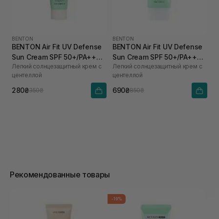
BENTON
BENTON
BENTON Air Fit UV Defense
BENTON Air Fit UV Defense
Sun Cream SPF 50+/PA++++
Sun Cream SPF 50+/PA++++
Легкий солнцезащитный крем с
Легкий солнцезащитный крем с
12 мл
50 мл
центеллой
центеллой
280₴
690₴
350₴
850₴
Рекомендованные товары
-19%