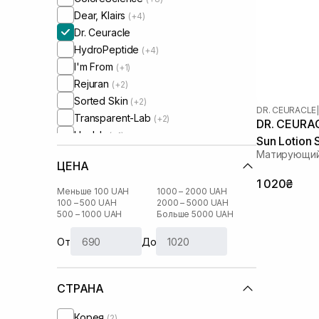
Dear, Klairs
(+4)
Dr. Ceuracle
HydroPeptide
(+4)
I'm From
(+1)
Rejuran
(+2)
Sorted Skin
(+2)
DR. CEURACLE
|
Transparent-Lab
(+2)
DR. CEURAC
Usolab
(+1)
Sun Lotion
Матирующий
ЦЕНА
1 020₴
Меньше 100 UAH
1000 – 2000 UAH
100 – 500 UAH
2000 – 5000 UAH
500 – 1000 UAH
Больше 5000 UAH
От
До
СТРАНА
Корея
(2)