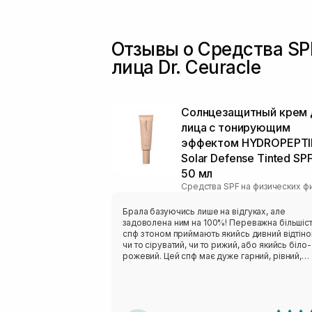
Отзывы о Средства SP
лица Dr. Ceuracle
Солнцезащитный крем 
лица с тонирующим
эффектом HYDROPEPTI
Solar Defense Tinted SP
50 мл
Брала базуючись лише на відгуках, але
задоволена ним на 100%! Переважна більшіс
спф з тоном приймають якийсь дивний відтіно
чи то сіруватий, чи то рижий, або якийсь біло-
рожевий. Цей спф має дуже гарний, рівний,
напівпрозорий тон, чому я дуже рада! Не ду
люблю на щодень тональні. Не важкий, не
жирнить, не липкий. Просто ідеальний! Буду
купувати ще❤️