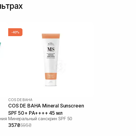
льтрах
-40%
COS DE BAHA
COS DE BAHA Mineral Sunscreen
SPF 50+ PA++++ 45 мл
ения
Минеральный санскрин SPF 50
357₴
595₴