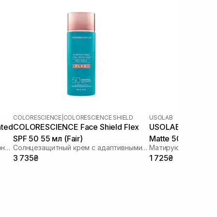
COLORESCIENCE
|
COLORESCIENCE SHIELD
USOLAB
nted
COLORESCIENCE Face Shield Flex
USOLAB Bio Sensit
SPF 50 55 мл (Fair)
Matte 50+/PA+++
Солнцезащитный крем для лица с тонирующим эффектом
Солнцезащитный крем с адаптивными пигментами
Матирующий солнц
3 735₴
1 725₴