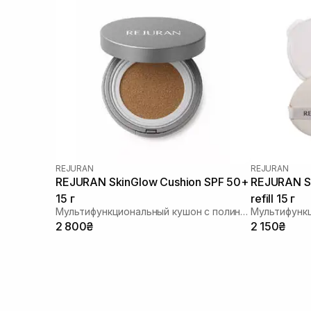
REJURAN
REJURAN
REJURAN SkinGlow Cushion SPF 50+
REJURAN Sk
15 г
refill 15 г
Мультифункциональный кушон с полинуклеотидами
2 800₴
2 150₴