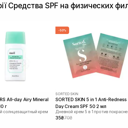
рії Средства SPF на физических фи
-50%
SORTED SKIN
Mineral
SORTED SKIN 5 in 1 Anti-Redness
10 г
Day Cream SPF 50 2 мл
й солнцезащитный крем
Дневной крем 5 в 1 против покрасн
35₴
70₴