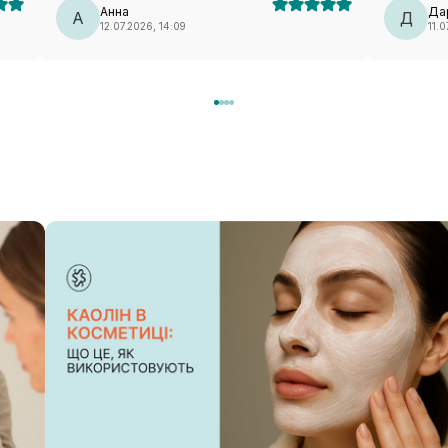
Анна
Да
А
Для поїзд
Д
12.07.2026, 14:09
11.0
— ідеальн