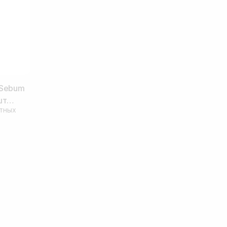
 Sebum
шт
тных