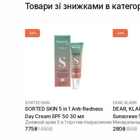
Товари зі знижками в катего
-50%
-20%
SORTED SKIN
DEAR, KLAIRS
SORTED SKIN 5 in 1 Anti-Redness
DEAR, KLAIRS All-day Airy 
Day Cream SPF 50 30 мл
Sunscreen 
Дневной крем 5 в 1 против покраснения
Минеральны
775₴
1 550₴
280₴
350₴