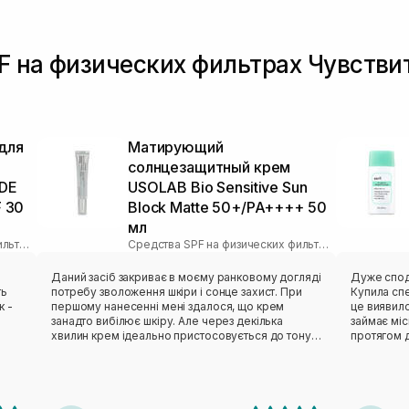
F на физических фильтрах Чувстви
для
Матирующий
солнцезащитный крем
DE
USOLAB Bio Sensitive Sun
F 30
Block Matte 50+/PA++++ 50
мл
Средства SPF на физических фильтрах
Средства SPF на физических фильтрах
Даний засіб закриває в моєму ранковому догляді
Дуже спод
ть
потребу зволоження шкіри і сонце захист. При
Купила спе
к -
першому нанесенні мені здалося, що крем
це виявил
занадто вибілює шкіру. Але через декілька
займає міс
хвилин крем ідеально пристосовується до тону
протягом д
же
шкіри. Ідеально лягає, не створює ефекту плівки,
легенька, 
надає здорового сяйва. Має достатньо щільну
залишає бі
консистенцію білого кольору без яскраво
схильна до
вираженого запаху. Для комбінованої шкіри
реакцій не
підійшов ідеально.
більш свіж