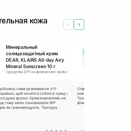
тельная кожа
Минеральный
Минеральны
солнцезащитный крем
солнцезащи
DEAR, KLAIRS All-day Airy
DEAR, KLAIRS
Mineral Sunscreen 10 г
Mineral Suns
Средства SPF на физических фильтрах
обалась саме ця мініверсія 🌞💛
Спф мені підійшов, так як я маю
ціально, щоб носити із собою в сумці, і
комбіновану і чутливу, схильн
ося дуже зручно. Крем компактний, не
Треба час щоб гарно поглинавс
ця, тому легко поновлювати SPF
фізичних фільтрах і має щільну
ня, як і рекомендують. Текстура
швидко вбирається, не липне й не
лої маски. У мене чутлива шкіра,
 висипань, і жодних негативних
 було. Навпаки, обличчя виглядає
им, а жирний блиск з'являється менше.