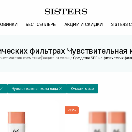
ОВИНКИ
БЕСТСЕЛЛЕРЫ
АКЦИИ И СКИДКИ
SISTERS 
ческих фильтрах Чувствительная к
|
|
рнет магазин косметики
Защита от солнца
Средства SPF на физических фил
Чувствительная кожа лица
Очистить все
-32%