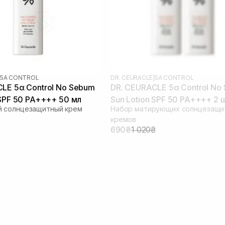
5Α CONTROL
DR. CEURACLE
|
5Α CONTROL
LE 5α Control No Sebum
DR. CEURACLE 5α Control No
 SPF 50 PA++++ 50 мл
Sun Lotion SPF 50 PA++++ 2 
 солнцезащитный крем
Набор матирующих солнцезащи
(термін до 09.04.2026)
кремов
690₴
1 020₴