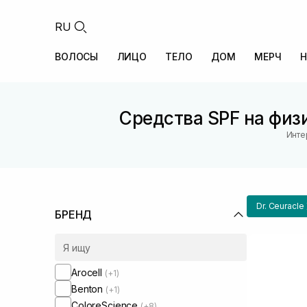
RU
ВОЛОСЫ
ЛИЦО
ТЕЛО
ДОМ
МЕРЧ
Н
Средства SPF на физи
Инте
Dr. Ceuracle
БРЕНД
Arocell
(+1)
Benton
(+1)
ColoreScience
(+8)