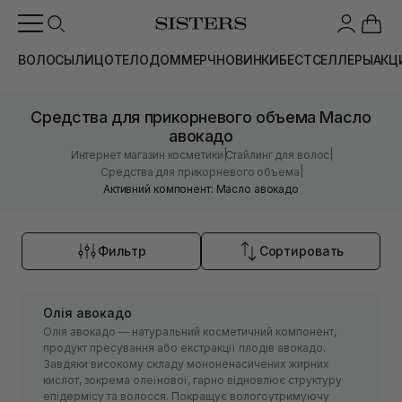
ВОЛОСЫ
ЛИЦО
ТЕЛО
ДОМ
МЕРЧ
НОВИНКИ
БЕСТСЕЛЛЕРЫ
АКЦ
Средства для прикорневого объема Масло
авокадо
|
|
Интернет магазин косметики
Стайлинг для волос
|
Средства для прикорневого объема
Активний компонент: Масло авокадо
Фильтр
Сортировать
Олія авокадо
Олія авокадо — натуральний косметичний компонент,
продукт пресування або екстракції плодів авокадо.
Завдяки високому складу мононенасичених жирних
кислот, зокрема олеїнової, гарно відновлює структуру
епідермісу та волосся. Покращує вологоутримуючу