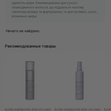
здатність шкіри. Рекомендована для сухого
пошкодженого волосся, що піддається частому
хімічному впливу чи фарбуванню, та для чутливої, сухої,
втомленої шкіри.
Ничего не найдено.
Рекомендованные товары
BJORN AXEN
|
BJORN AXEN VOLUMIZING
BJORN AXEN
|
BJORN AXEN VOLUMIZING
BJOR