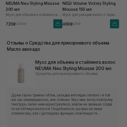
NEUMA Neu Styling Mousse
NEQI Volume Victory Styling
200 мл
Mousse 150 мл
Мусс для объема и стайлинга волос
Мусс для укладки волос с термозащитой
720₴
460₴
1 200₴
575₴
Отзывы о Средства для прикорневого объема
Масло авокадо
Мусс для объема и стайлинга волос
NEUMA Neu Styling Mousse 200 мл
Средства для прикорневого объема
Дуже гарно тримає обʼєм, укладка виглядає легкою і в той
же час невимушеною, але стійкою. Мус має легку повітряну
текстура, легко ним користуватися, зовсім не залишає слідів
та не обтяжує волосся. Подобається, що має не лише
стайлінгову, але і доглядову функцію, помʼякшує та
зволожує пасма.