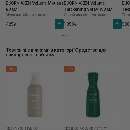
BJORN AXEN Volume Mousse
BJORN AXEN Volume
BJO
80 мл
Thickening Spray 150 мл
Tex
Мусс для объема волос
Спрей для объема волос
425₴
1 050₴
980
Товари зі знижками в категорії Средства для
прикорневого объема
-40%
-20%
NEUMA
|
NEU STYLING
NEQI
|
NEQI VOLUME VICTORY