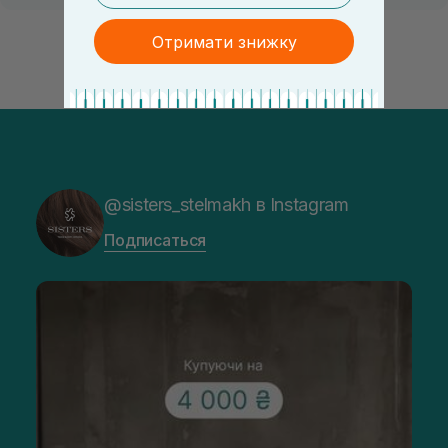
Отримати знижку
@sisters_stelmakh в Instagram
Подписаться