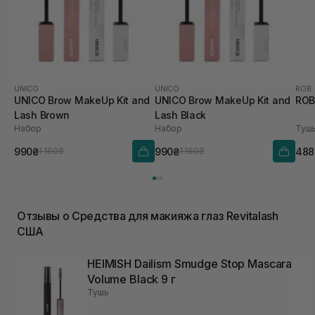
UNICO
UNICO
ROB
UNICO Brow MakeUp Kit and
UNICO Brow MakeUp Kit and
ROB
Lash Brown
Lash Black
Набор
Набор
Тушь
990₴
990₴
488
1 160₴
1 160₴
Отзывы о Средства для макияжа глаз Revitalash
США
HEIMISH Dailism Smudge Stop Mascara
Volume Black 9 г
Тушь