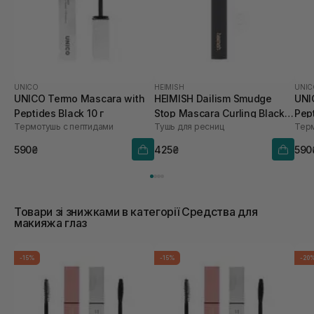
UNICO
HEIMISH
UNIC
UNICO Termo Mascara with
HEIMISH Dailism Smudge
UNI
Peptides Black 10 г
Stop Mascara Curling Black 9
Термотушь с пептидами
Тушь для ресниц
Терм
г
590₴
425₴
590
Товари зі знижками в категорії Средства для
макияжа глаз
-15%
-15%
-20