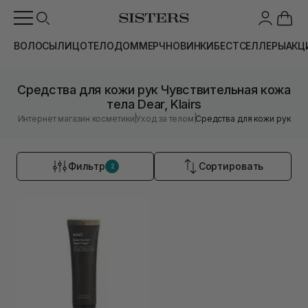
ВОЛОСЫ
ЛИЦО
ТЕЛО
ДОМ
МЕРЧ
НОВИНКИ
БЕСТСЕЛЛЕРЫ
АКЦ
Средства для кожи рук Чувствительная кожа
тела Dear, Klairs
|
|
Интернет магазин косметики
Уход за телом
Средства для кожи рук
Фильтр
Сортировать
2