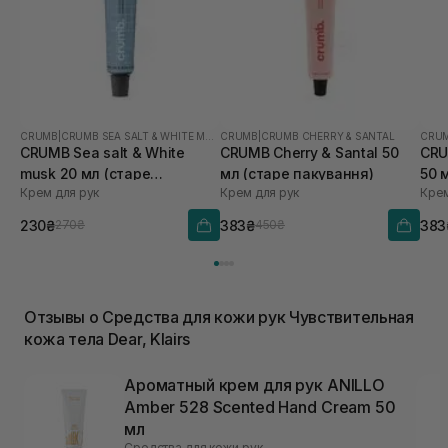
CRUMB
|
CRUMB SEA SALT & WHITE MUSK
CRUMB
|
CRUMB CHERRY & SANTAL
CRU
CRUMB Sea salt & White
CRUMB Cherry & Santal 50
CRU
musk 20 мл (старе
мл (старе пакування)
50 
Крем для рук
Крем для рук
Крем
пакування)
230₴
383₴
383
270₴
450₴
Отзывы о Средства для кожи рук Чувствительная
кожа тела Dear, Klairs
Ароматный крем для рук ANILLO
Amber 528 Scented Hand Cream 50
мл
Средства для кожи рук