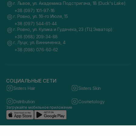
г. Львов, ул. Академика Подстригача, 1В (Duck's Lake)
+38 (097) 101-97-16
г. Ровно, ул. 16-го Июля, 15
+38 (097) 544-61-44
г. Ровно, ул. Кулика и Гудачека, 23 (ТЦ Экватор)
+38 (068) 209-34-88
г. Луцк, ул. Винниченка, 4
+38 (098) 076-60-62
СОЦИАЛЬНЫЕ СЕТИ
Sisters Hair
Sisters Skin
Distribution
Cosmetology
Загружайте мобильное приложение