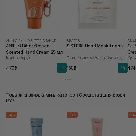
ANILLO
|
ANILLO BITTER ORANGE
SISTERS
CU S
ANILLO Bitter Orange
SISTERS Hand Mask 1 пара
CU 
Scented Hand Cream 25 мл
Cre
Крем для рук
Питательная маска-перчатки для рук
470₴
150₴
474
Товари зі знижками в категорії Средства для кожи
рук
-15%
-15%
-15