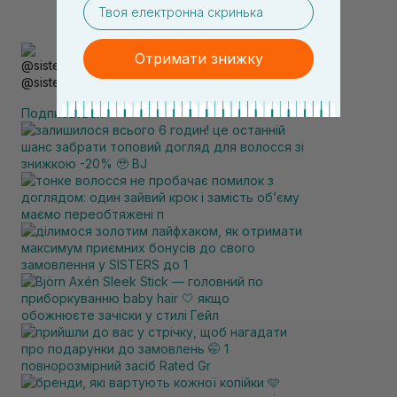
email
Отримати знижку
@sisters_stelmakh в Instagram
Подписаться