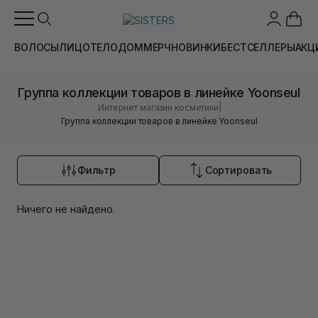
ВОЛОСЫ
ЛИЦО
ТЕЛО
ДОМ
МЕРЧ
НОВИНКИ
БЕСТСЕЛЛЕРЫ
АКЦ
Группа коллекции товаров в линейке Yoonseul
|
Интернет магазин косметики
Группа коллекции товаров в линейке Yoonseul
Фильтр
Сортировать
Ничего не найдено.