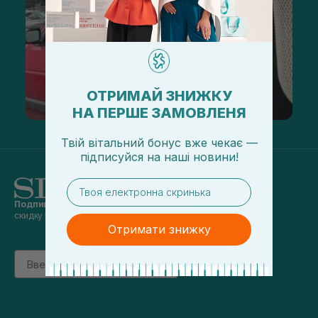
ОТРИМАЙ ЗНИЖКУ
НА ПЕРШЕ ЗАМОВЛЕНЯ
Твій вітальний бонус вже чекає —
підписуйся
на
наші новини!
email
Подпишись на наши новости
и получай
скидку 5% на первый заказ
Отримати знижку
Email
підписатись