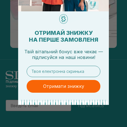
ОТРИМАЙ ЗНИЖКУ
НА ПЕРШЕ ЗАМОВЛЕНЯ
Твій вітальний бонус вже чекає —
підписуйся
на
наші новини!
email
Підпишись на наші новини
та отримуй
Отримати знижку
знижку 5% на перше замовлення
Email
підписатись