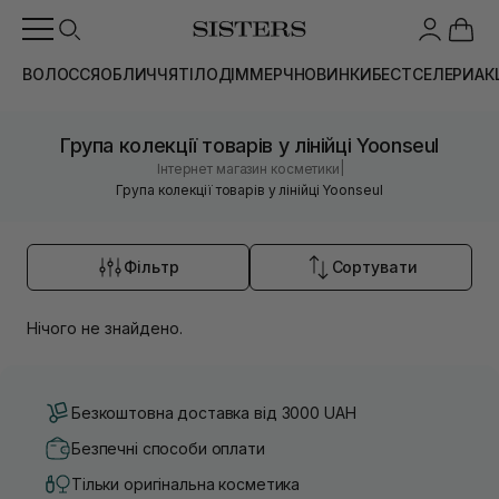
ВОЛОССЯ
ОБЛИЧЧЯ
ТІЛО
ДІМ
МЕРЧ
НОВИНКИ
БЕСТСЕЛЕРИ
АК
Група колекції товарів у лінійці Yoonseul
|
Інтернет магазин косметики
Група колекції товарів у лінійці Yoonseul
Фільтр
Сортувати
Нічого не знайдено.
Безкоштовна доставка від 3000 UAH
Безпечні способи оплати
Тільки оригінальна косметика