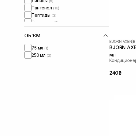
Липиды
(5)
Пантенол
(16)
Пептиды
(3)
Протеины
(5)
Протеины пшеницы
(1)
ОБ'ЄМ
Сквалан
(7)
BJORN AXEN
|
B
Токоферол
(1)
BJORN AXEN
75 мл
(1)
мл
250 мл
(2)
Кондиционе
240₴