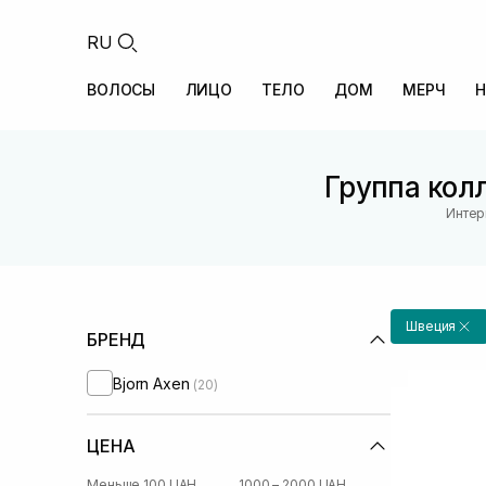
RU
ВОЛОСЫ
ЛИЦО
ТЕЛО
ДОМ
МЕРЧ
Н
Группа колл
Интер
Швеция
БРЕНД
Bjorn Axen
(20)
ЦЕНА
Меньше 100 UAH
1000 – 2000 UAH