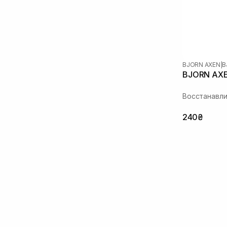
BJORN AXEN
|
B
BJORN AXE
Восстанавл
240₴