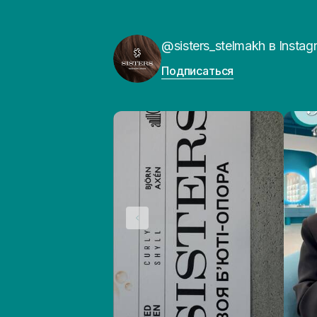
@sisters_stelmakh в Instag
Подписаться