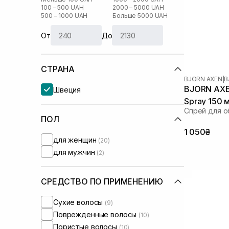
100 – 500 UAH
2000 – 5000 UAH
500 – 1000 UAH
Больше 5000 UAH
От
До
СТРАНА
BJORN AXEN
|
B
BJORN AXE
Швеция
Spray 150 
Спрей для о
ПОЛ
1 050₴
для женщин
(20)
для мужчин
(2)
СРЕДСТВО ПО ПРИМЕНЕНИЮ
Сухие волосы
(9)
Поврежденные волосы
(10)
Пористые волосы
(10)