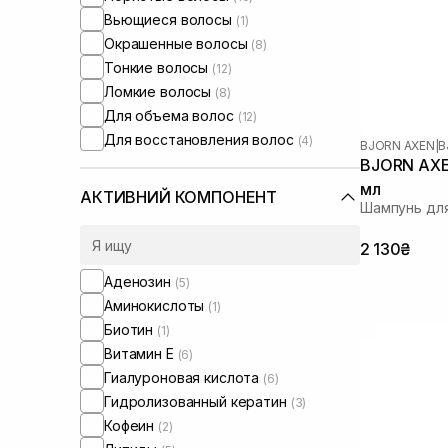
Вьющиеся волосы
(1)
Окрашенные волосы
(8)
Тонкие волосы
(12)
Ломкие волосы
(8)
Для объема волос
(12)
Для восстановления волос
(4)
BJORN AXEN
|
B
BJORN AXE
мл
АКТИВНИЙ КОМПОНЕНТ
Шампунь дл
2 130₴
Аденозин
(5)
Аминокислоты
(1)
Биотин
(1)
Витамин Е
(6)
Гиалуроновая кислота
(6)
Гидролизованный кератин
(3)
Кофеин
(2)