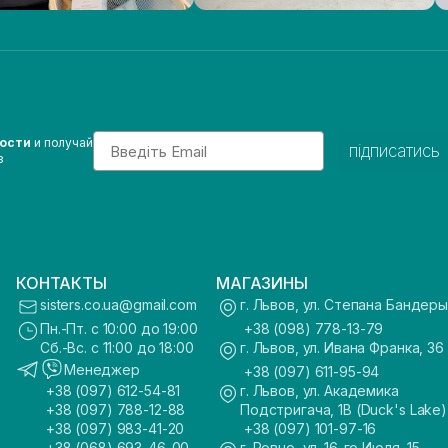
Email
вости
и получай
підписатись
з
КОНТАКТЫ
МАГАЗИНЫ
sisters.co.ua@gmail.com
г. Львов, ул. Степана Бандеры
Пн.-Пт. с 10:00 до 19:00
+38 (098) 778-13-79
Сб.-Вс. с 11:00 до 18:00
г. Львов, ул. Ивана Франка, 36
Менеджер
+38 (097) 611-95-94
+38 (097) 612-54-81
г. Львов, ул. Академика
+38 (097) 788-12-88
Подстригача, 1В (Duck's Lake)
+38 (097) 983-41-20
+38 (097) 101-97-16
+38 (068) 693-46-00
г. Ровно, ул. 16-го Июля, 15