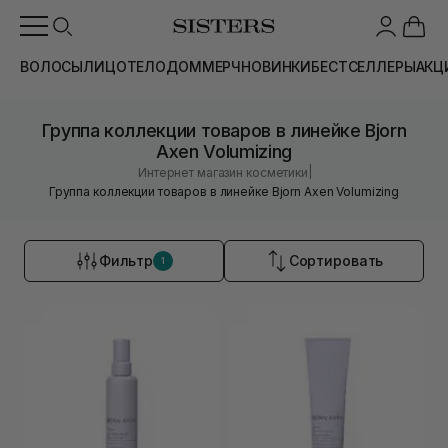
ВОЛОСЫ
ЛИЦО
ТЕЛО
ДОМ
МЕРЧ
НОВИНКИ
БЕСТСЕЛЛЕРЫ
АКЦ
Группа коллекции товаров в линейке Bjorn
Axen Volumizing
|
Интернет магазин косметики
Группа коллекции товаров в линейке Bjorn Axen Volumizing
Фильтр
Сортировать
1