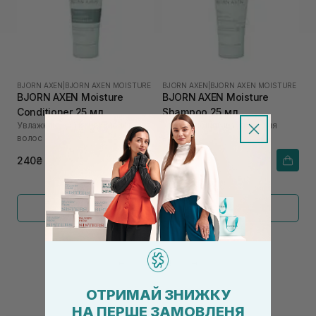
BJORN AXEN
|
BJORN AXEN MOISTURE
BJORN AXEN
|
BJORN AXEN MOISTURE
BJORN AXEN Moisture
BJORN AXEN Moisture
Conditioner 25 мл
Shampoo 25 мл
Увлажняющий кондиционер для
Увлажняющий шампунь для
волос
волос
240₴
240₴
Показать больше
←
1
2
→
ОТРИМАЙ ЗНИЖКУ
НА ПЕРШЕ ЗАМОВЛЕНЯ