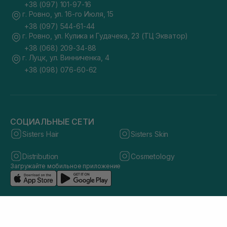
+38 (097) 101-97-16
г. Ровно, ул. 16-го Июля, 15
+38 (097) 544-61-44
г. Ровно, ул. Кулика и Гудачека, 23 (ТЦ Экватор)
+38 (068) 209-34-88
г. Луцк, ул. Винниченка, 4
+38 (098) 076-60-62
СОЦИАЛЬНЫЕ СЕТИ
Sisters Hair
Sisters Skin
Distribution
Cosmetology
Загружайте мобильное приложение