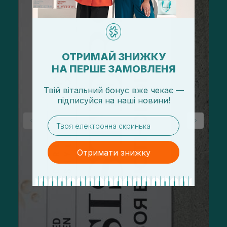
ОТРИМАЙ ЗНИЖКУ
НА ПЕРШЕ ЗАМОВЛЕНЯ
Твій вітальний бонус вже чекає —
підписуйся
на
наші новини!
email
Отримати знижку