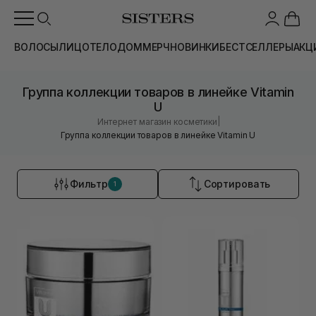
ВОЛОСЫ
ЛИЦО
ТЕЛО
ДОМ
МЕРЧ
НОВИНКИ
БЕСТСЕЛЛЕРЫ
АКЦ
Группа коллекции товаров в линейке Vitamin
U
|
Интернет магазин косметики
Группа коллекции товаров в линейке Vitamin U
Фильтр
Сортировать
1