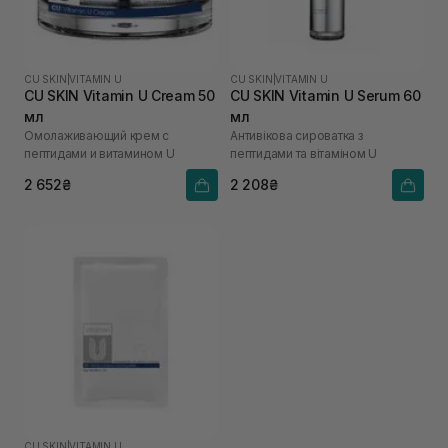
CU SKIN
|
VITAMIN U
CU SKIN
|
VITAMIN U
CU SKIN Vitamin U Cream 50
CU SKIN Vitamin U Serum 60
мл
мл
Омолаживающий крем с
Антивікова сироватка з
пептидами и витамином U
пептидами та вітаміном U
2 652₴
2 208₴
CU SKIN
|
VITAMIN U