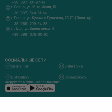
+38 (097) 101-97-16
г. Ровно, ул. 16-го Июля, 15
+38 (097) 544-61-44
г. Ровно, ул. Кулика и Гудачека, 23 (ТЦ Экватор)
+38 (068) 209-34-88
г. Луцк, ул. Винниченка, 4
+38 (098) 076-60-62
СОЦИАЛЬНЫЕ СЕТИ
Sisters Hair
Sisters Skin
Distribution
Cosmetology
Загружайте мобильное приложение