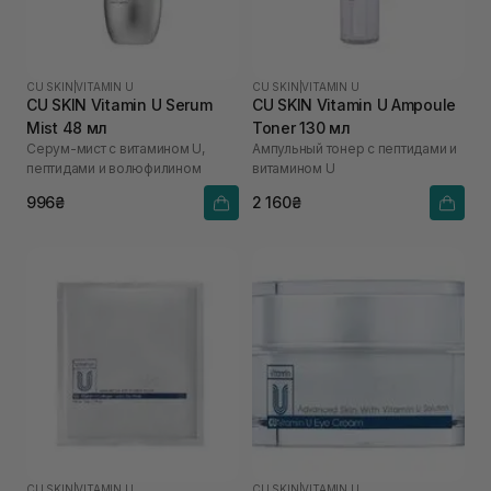
CU SKIN
|
VITAMIN U
CU SKIN
|
VITAMIN U
CU SKIN Vitamin U Serum
CU SKIN Vitamin U Ampoule
Mist 48 мл
Toner 130 мл
Серум-мист с витамином U,
Ампульный тонер с пептидами и
пептидами и волюфилином
витамином U
996₴
2 160₴
CU SKIN
|
VITAMIN U
CU SKIN
|
VITAMIN U