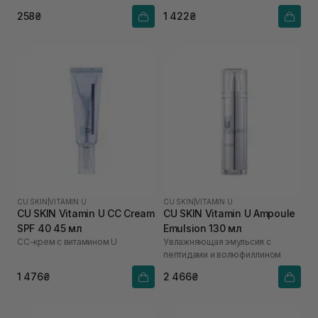
258₴
1 422₴
CU SKIN
|
VITAMIN U
CU SKIN
|
VITAMIN U
CU SKIN Vitamin U CC Cream
CU SKIN Vitamin U Ampoule
SPF 40 45 мл
Emulsion 130 мл
СС-крем с витамином U
Увлажняющая эмульсия с
пептидами и волюфиллином
1 476₴
2 466₴