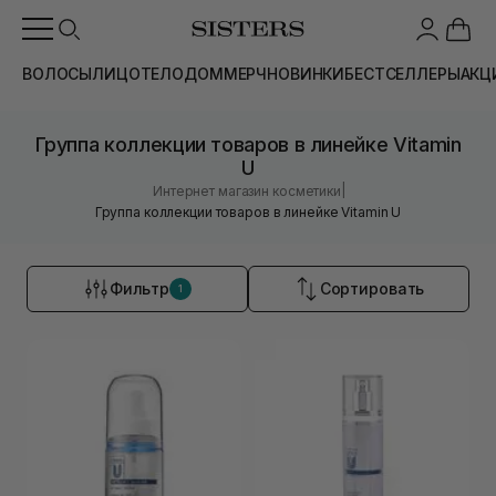
ВОЛОСЫ
ЛИЦО
ТЕЛО
ДОМ
МЕРЧ
НОВИНКИ
БЕСТСЕЛЛЕРЫ
АКЦ
Группа коллекции товаров в линейке Vitamin
U
|
Интернет магазин косметики
Группа коллекции товаров в линейке Vitamin U
Фильтр
Сортировать
1