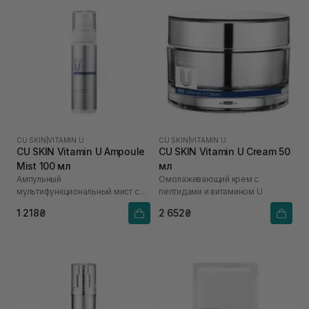
CU SKIN
|
VITAMIN U
CU SKIN
|
VITAMIN U
CU SKIN Vitamin U Ampoule
CU SKIN Vitamin U Cream 50
Mist 100 мл
мл
Ампульный
Омолаживающий крем с
мультифункциональный мист с
пептидами и витамином U
витамином U
1 218₴
2 652₴