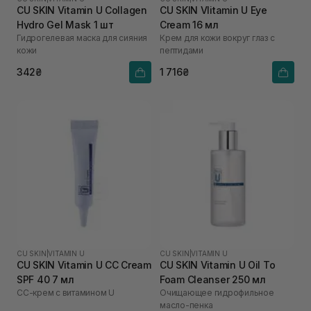
CU SKIN Vitamin U Collagen
CU SKIN VIitamin U Eye
Hydro Gel Mask 1 шт
Cream 16 мл
Гидрогелевая маска для сияния
Крем для кожи вокруг глаз с
кожи
пептидами
342₴
1 716₴
CU SKIN
|
VITAMIN U
CU SKIN
|
VITAMIN U
CU SKIN Vitamin U CC Cream
CU SKIN Vitamin U Oil To
SPF 40 7 мл
Foam Cleanser 250 мл
СС-крем с витамином U
Очищающее гидрофильное
масло-пенка