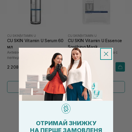
CU SKIN
|
VITAMIN U
CU SKIN
|
VITAMIN U
CU SKIN Vitamin U Serum 60
CU SKIN Vitamin U Essence
мл
Soothing Mask
Антивікова сироватка з
Восстанавливающая маска с
пептидами та вітаміном U
витамином U
2 208₴
186₴
Показать больше
←
1
2
→
ОТРИМАЙ ЗНИЖКУ
НА ПЕРШЕ ЗАМОВЛЕНЯ