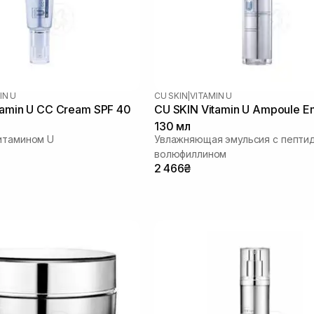
IN U
CU SKIN
|
VITAMIN U
tamin U CC Cream SPF 40
CU SKIN Vitamin U Ampoule E
130 мл
итамином U
Увлажняющая эмульсия с пепти
волюфиллином
2 466₴