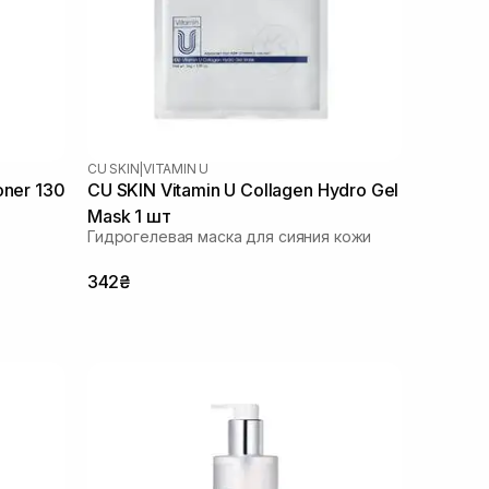
CU SKIN
|
VITAMIN U
oner 130
CU SKIN Vitamin U Collagen Hydro Gel
Mask 1 шт
Гидрогелевая маска для сияния кожи
342₴