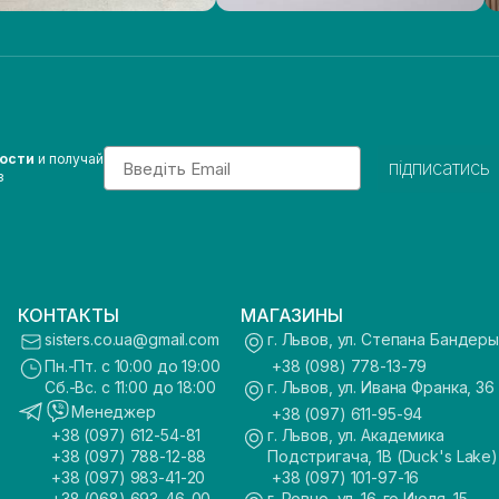
Email
вости
и получай
підписатись
з
КОНТАКТЫ
МАГАЗИНЫ
sisters.co.ua@gmail.com
г. Львов, ул. Степана Бандеры
Пн.-Пт. с 10:00 до 19:00
+38 (098) 778-13-79
Сб.-Вс. с 11:00 до 18:00
г. Львов, ул. Ивана Франка, 36
Менеджер
+38 (097) 611-95-94
+38 (097) 612-54-81
г. Львов, ул. Академика
+38 (097) 788-12-88
Подстригача, 1В (Duck's Lake)
+38 (097) 983-41-20
+38 (097) 101-97-16
+38 (068) 693-46-00
г. Ровно, ул. 16-го Июля, 15