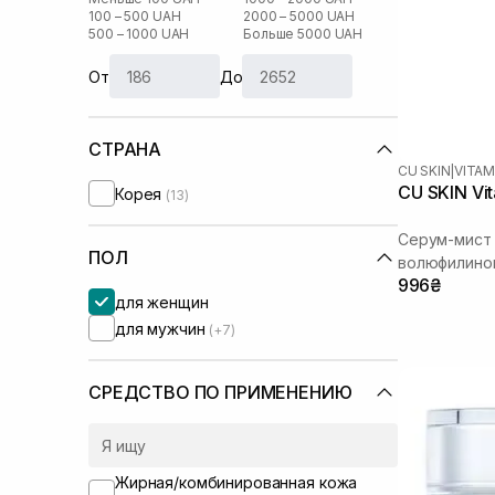
100 – 500 UAH
2000 – 5000 UAH
500 – 1000 UAH
Больше 5000 UAH
От
До
СТРАНА
CU SKIN
|
VITAM
CU SKIN Vit
Корея
(13)
Серум-мист 
ПОЛ
волюфилино
996₴
для женщин
для мужчин
(+7)
СРЕДСТВО ПО ПРИМЕНЕНИЮ
Жирная/комбинированная кожа