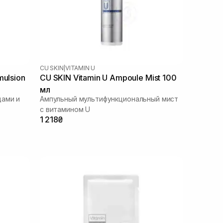
CU SKIN
|
VITAMIN U
mulsion
CU SKIN Vitamin U Ampoule Mist 100
мл
дами и
Ампульный мультифункциональный мист
с витамином U
1 218₴