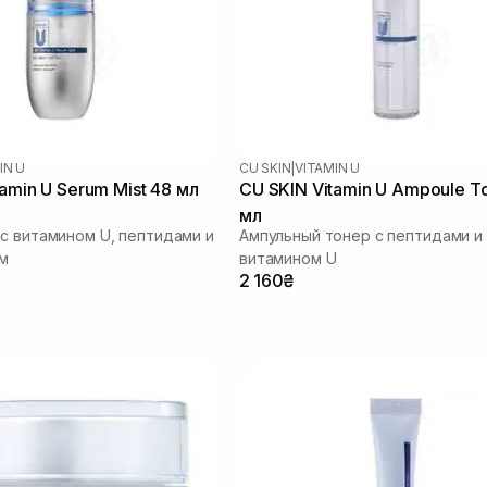
IN U
CU SKIN
|
VITAMIN U
amin U Serum Mist 48 мл
CU SKIN Vitamin U Ampoule T
мл
с витамином U, пептидами и
Ампульный тонер с пептидами и
м
витамином U
2 160₴