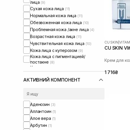
лица
(9)
Сухая кожа лица
(11)
Нормальная кожа лица
(11)
Обезвоженная кожа лица
(10)
Проблемная кожа /акне лица
(4)
Возрастная кожа лица
(11)
CU SKIN
|
VITAM
Чувствительная кожа лица
(10)
CU SKIN VIi
Кожа лица с куперозом
(9)
Кожа лица с пигментацией/
Крем для ко
постакне
(8)
Кожа лица с расширенными порами
1 716₴
(4)
Кожа лица с нарушенным
АКТИВНИЙ КОМПОНЕНТ
барьером
(10)
Кожа лица с нарушенным
микробиомом
(10)
Увлажняющие сыворотки для лица
Аденозин
(3)
(1)
Аллантоин
(1)
Против отеков
(1)
Алое вера
(1)
От синяков под глазами
(1)
Арбутин
(1)