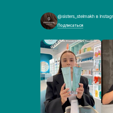
@sisters_stelmakh в Instag
Подписаться