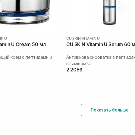
IN U
CU SKIN
|
VITAMIN U
tamin U Cream 50 мл
CU SKIN Vitamin U Serum 60 
щий крем с пептидами и
Антивікова сироватка з пептида
U
вітаміном U
2 208₴
Показать больше