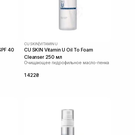
CU SKIN
|
VITAMIN U
SPF 40
CU SKIN Vitamin U Oil To Foam
Cleanser 250 мл
Очищающее гидрофильное масло-пенка
1 422₴