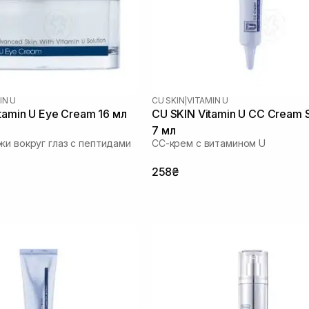
IN U
CU SKIN
|
VITAMIN U
tamin U Eye Cream 16 мл
CU SKIN Vitamin U CC Cream 
7 мл
жи вокруг глаз с пептидами
СС-крем с витамином U
258₴