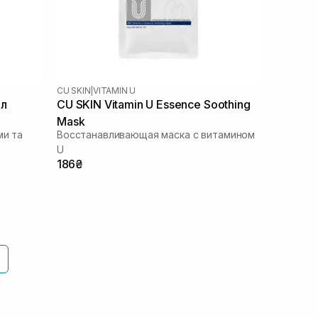
CU SKIN
|
VITAMIN U
мл
CU SKIN Vitamin U Essence Soothing
Mask
ми та
Восстанавливающая маска с витамином
U
186₴