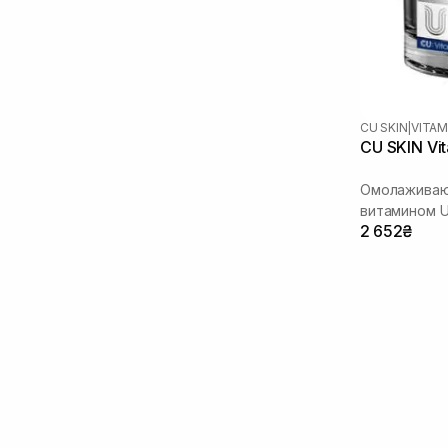
Трипептид меди
(2)
CU SKIN
|
VITAM
CU SKIN Vi
Омолаживаю
витамином 
2 652₴