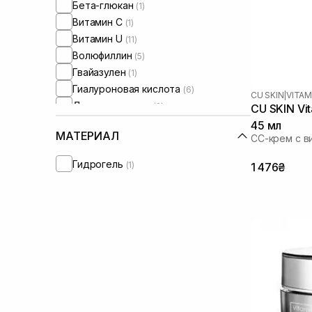
Бета-глюкан
(1)
Витамин C
(1)
Витамин U
(11)
Волюфиллин
(5)
Гвайазулен
(1)
Гиалуроновая кислота
(6)
CU SKIN
|
VITAM
Диоксид титана
(2)
CU SKIN Vi
Экстракт коры белой ивы
(1)
45 мл
МАТЕРИАЛ
СС-крем с в
Экстракт центеллы азиатской
(1)
Кокосовое масло
(1)
Гидрогель
(1)
1 476₴
Ниацинамид
(5)
Оксид цинка
(1)
Масло жожоба
(2)
Масло макадамии
(1)
Масло ши
(2)
Пантенол
(3)
Пептиды
(7)
Протеины
(1)
Токоферол
(1)