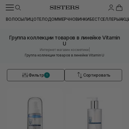
ВОЛОСЫ
ЛИЦО
ТЕЛО
ДОМ
МЕРЧ
НОВИНКИ
БЕСТСЕЛЛЕРЫ
АКЦ
Группа коллекции товаров в линейке Vitamin
U
|
Интернет магазин косметики
Группа коллекции товаров в линейке Vitamin U
Фильтр
Сортировать
1