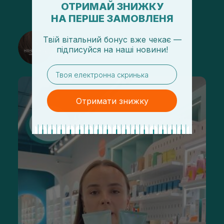
ОТРИМАЙ ЗНИЖКУ
НА ПЕРШЕ ЗАМОВЛЕНЯ
@sisters_stelmakh в Instagram
Твій вітальний бонус вже чекає —
підписуйся
на
наші новини!
Подписаться
email
Отримати знижку