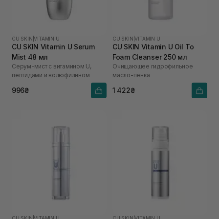
CU SKIN
|
VITAMIN U
CU SKIN
|
VITAMIN U
CU SKIN Vitamin U Serum
CU SKIN Vitamin U Oil To
Mist 48 мл
Foam Cleanser 250 мл
Серум-мист с витамином U,
Очищающее гидрофильное
пептидами и волюфилином
масло-пенка
996₴
1 422₴
CU SKIN
|
VITAMIN U
CU SKIN
|
VITAMIN U