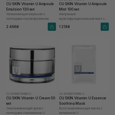
CU SKIN Vitamin U Ampoule
CU SKIN Vitamin U Ampoule
Emulsion 130 мл
Mist 100 мл
Увлажняющая эмульсия с
Ампульный
пептидами и волюфиллином
мультифункциональный мист с
витамином U
2 466₴
1 218₴
CU SKIN
|
VITAMIN U
CU SKIN
|
VITAMIN U
CU SKIN Vitamin U Cream 50
CU SKIN Vitamin U Essence
мл
Soothing Mask
Омолаживающий крем с
Восстанавливающая маска с
пептидами и витамином U
витамином U