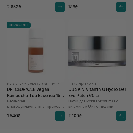
2 652₴
186₴
ВЫБОР ИЛОНЫ
DR. CEURACLE
|
VEGAN KOMBUCHA TEA
CU SKIN
|
VITAMIN U
DR. CEURACLE Vegan
CU SKIN Vitamin U Hydro Gel
Kombucha Tea Essence 150
Eye Patch 60 шт
Веганская
Патчи для кожи вокруг глаз с
мл
многофункциональная кремовая
витамином U и пептидами
эссенция с экстрактом комбуча
1 540₴
2 100₴
и черного чая