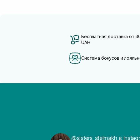
Бесплатная доставка от 3
UAH
Система бонусов и лояльн
@sisters_stelmakh в Instag