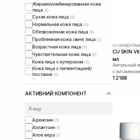
Жирная/комбинированная кожа
лица
(4)
Сухая кожа лица
(6)
Нормальная кожа лица
(6)
Обезвоженная кожа лица
(5)
Проблемная кожа /акне лица
(2)
CU SKIN
|
VITAM
Возрастная кожа лица
(6)
CU SKIN Vi
Чувствительная кожа лица
(5)
мл
Кожа лица с куперозом
(6)
Ампульный м
Кожа лица с пигментацией/
с витамином
постакне
(5)
1 218₴
Кожа лица с расширенными порами
(2)
Кожа лица с нарушенным
АКТИВНИЙ КОМПОНЕНТ
барьером
(6)
Кожа лица с нарушенным
микробиомом
(6)
Увлажняющие сыворотки для лица
Аденозин
(1)
(1)
Аллантоин
(1)
Против отеков
(1)
Алое вера
(1)
От синяков под глазами
(1)