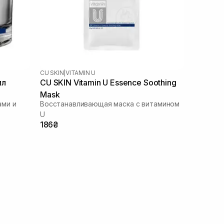
CU SKIN
|
VITAMIN U
мл
CU SKIN Vitamin U Essence Soothing
Mask
ми и
Восстанавливающая маска с витамином
U
186₴