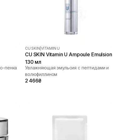
CU SKIN
|
VITAMIN U
m
CU SKIN Vitamin U Ampoule Emulsion
130 мл
о-пенка
Увлажняющая эмульсия с пептидами и
волюфиллином
2 466₴