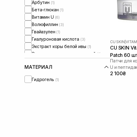
Арбутин
(1)
Бета-глюкан
(1)
Витамин U
(6)
Волюфиллин
(3)
Гвайазулен
(1)
Гиалуроновая кислота
(3)
CU SKIN
|
VITAM
Экстракт коры белой ивы
(1)
CU SKIN Vit
Экстракт центеллы азиатской
(1)
Patch 60 ш
Патчи для к
Кокосовое масло
(1)
МАТЕРИАЛ
U и пептида
Ниацинамид
(2)
2 100₴
Масло жожоба
(2)
Гидрогель
(1)
Масло макадамии
(1)
Масло ши
(1)
Пантенол
(1)
Пептиды
(4)
Протеины
(1)
Токоферол
(1)
Трипептид меди
(2)