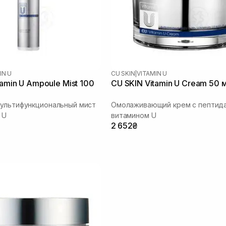
IN U
CU SKIN
|
VITAMIN U
tamin U Ampoule Mist 100
CU SKIN Vitamin U Cream 50 
ультифункциональный мист
Омолаживающий крем с пептида
 U
витамином U
2 652₴