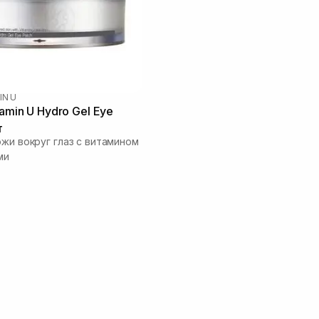
IN U
amin U Hydro Gel Eye
т
ожи вокруг глаз с витамином
ми