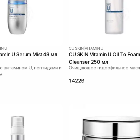
IN U
CU SKIN
|
VITAMIN U
amin U Serum Mist 48 мл
CU SKIN Vitamin U Oil To Foa
Cleanser 250 мл
с витамином U, пептидами и
Очищающее гидрофильное масл
м
1 422₴