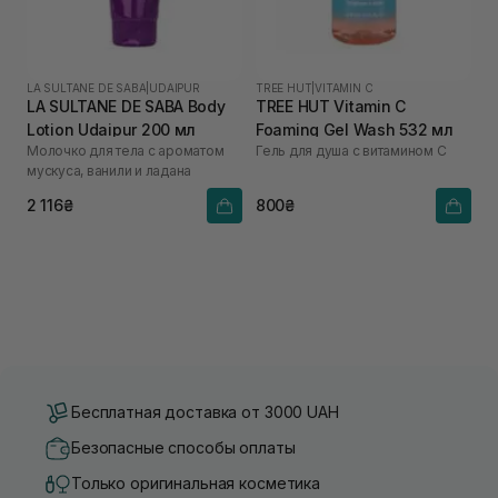
LA SULTANE DE SABA
|
UDAIPUR
TREE HUT
|
VITAMIN C
LA SULTANE DE SABA Body
TREE HUT Vitamin C
Lotion Udaipur 200 мл
Foaming Gel Wash 532 мл
Молочко для тела с ароматом
Гель для душа с витамином C
мускуса, ванили и ладана
2 116₴
800₴
Бесплатная доставка от 3000 UAH
Безопасные способы оплаты
Только оригинальная косметика