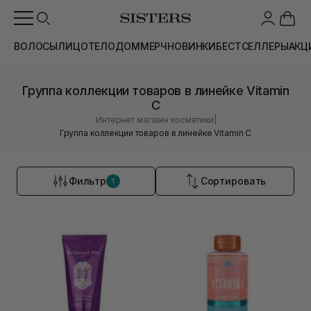
ВОЛОСЫ
ЛИЦО
ТЕЛО
ДОМ
МЕРЧ
НОВИНКИ
БЕСТСЕЛЛЕРЫ
АКЦ
Группа коллекции товаров в линейке Vitamin
C
|
Интернет магазин косметики
Группа коллекции товаров в линейке Vitamin C
Фильтр
Сортировать
1