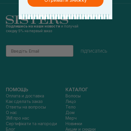
Отримати знижку
Подпишись на наши новости
и получай
скидку 5% на первый заказ
Email
підписатись
ПОМОЩЬ
КАТАЛОГ
Оплата и доставка
Волосы
Как сделать заказ
Лицо
Ответы на вопросы
Тело
О нас
Дом
ЗМІ про нас
Мерч
Сертифікати та нагороди
Новинки
Блог
Акции и скидки