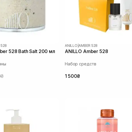
 528
ANILLO
|
AMBER 528
er 528 Bath Salt 200 мл
ANILLO Amber 528
нны
Набор средств
0₴
1 500₴