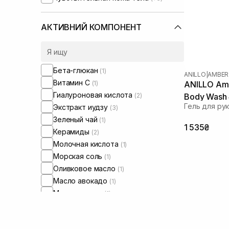
АКТИВНИЙ КОМПОНЕНТ
Бета-глюкан
(1)
ANILLO
|
AMBER
Витамин C
(1)
ANILLO Amb
Гиалуроновая кислота
(2)
Body Wash
Гель для рук
Экстракт иудзу
(3)
Зеленый чай
(1)
1 535₴
Керамиды
(2)
Молочная кислота
(1)
Морская соль
(1)
Оливковое масло
(1)
Масло авокадо
(1)
Масло арганы
(1)
Масло жожоба
(2)
Масло макадамии
(1)