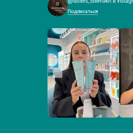
@sisters_stelmakh в Instag
Подписаться