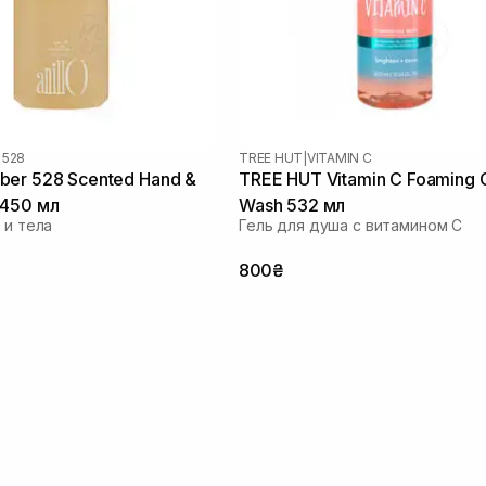
 528
TREE HUT
|
VITAMIN C
er 528 Scented Hand &
TREE HUT Vitamin C Foaming 
 450 мл
Wash 532 мл
 и тела
Гель для душа с витамином C
800₴