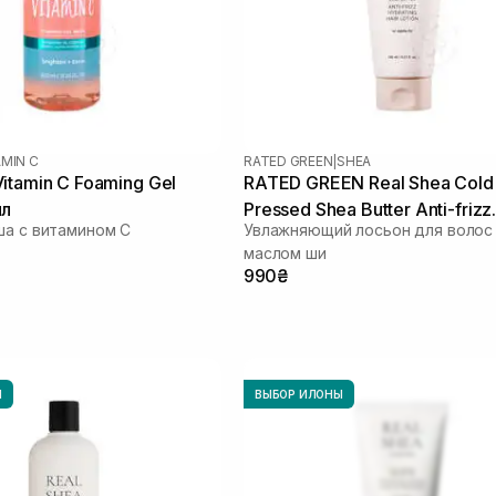
AMIN C
RATED GREEN
|
SHEA
itamin C Foaming Gel
RATED GREEN Real Shea Cold
мл
Pressed Shea Butter Anti-frizz
ша с витамином C
Увлажняющий лосьон для волос
Hydrating Hair Lotion 150 мл
маслом ши
990₴
Ы
ВЫБОР ИЛОНЫ