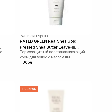
RATED GREEN
|
SHEA
RATED GREEN Real Shea Gold
Pressed Shea Butter Leave-in
 с
Термозащитный восстанавливающий
Treatment 150 мл
крем для волос с маслом ши
1 065₴
ПОДАРОК