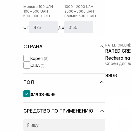
Меньше 100 UAH
1000 – 2000 UAH
100 – 500 UAH
2000 – 5000 UAH
500 – 1000 UAH
Больше 5000 UAH
От
До
RATED GREEN
|
СТРАНА
RATED GREE
Recharging
Корея
(8)
Спрей для в
для пошко
США
(1)
волосся 80
990₴
ПОЛ
для женщин
СРЕДСТВО ПО ПРИМЕНЕНИЮ