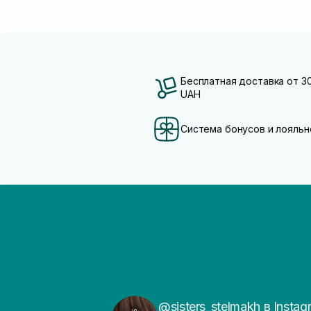
Бесплатная доставка от 3
UAH
Система бонусов и лояльн
@sisters_stelmakh в Instag