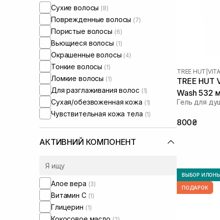
Сухие волосы
(8)
Поврежденные волосы
(7)
Пористые волосы
(6)
Вьющиеся волосы
(1)
Окрашенные волосы
(4)
Тонкие волосы
(1)
TREE HUT
|
VIT
Ломкие волосы
(1)
TREE HUT V
Для разглаживания волос
(1)
Wash 532 
Сухая/обезвоженная кожа
Гель для ду
(1)
Чувствительная кожа тела
(1)
800₴
АКТИВНИЙ КОМПОНЕНТ
ВЫБОР ИЛОН
Алое вера
(3)
ПОДАРОК
Витамин C
(1)
Глицерин
(1)
Кокосовое масло
(2)