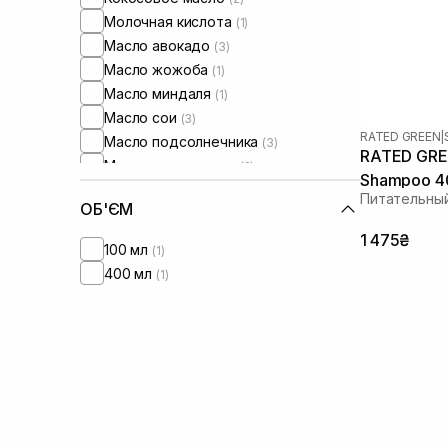
Молочная кислота
(1)
Масло авокадо
(3)
Масло жожоба
(1)
Масло миндаля
(1)
Масло сои
(3)
RATED GREEN
|
Масло подсолнечника
(3)
RATED GREE
Масло цитрусовых
(2)
Shampoo 4
Масло ши
(9)
Питательный
ОБ'ЄМ
Протеины
(3)
Токоферол
1 475₴
(2)
100 мл
(1)
400 мл
(1)