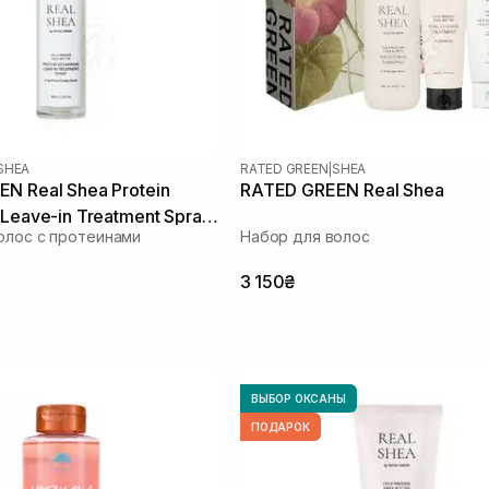
SHEA
RATED GREEN
|
SHEA
N Real Shea Protein
RATED GREEN Real Shea
 Leave-in Treatment Spray
олос с протеинами
Набор для волос
дженого та сухого
 мл
3 150₴
ВЫБОР ОКСАНЫ
ПОДАРОК