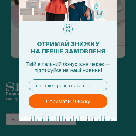
ОТРИМАЙ ЗНИЖКУ
НА ПЕРШЕ ЗАМОВЛЕНЯ
Твій вітальний бонус вже чекає —
підписуйся
на
наші новини!
email
Подпишись на наши новости
и получай
скидку 5% на первый заказ
Отримати знижку
Email
підписатись