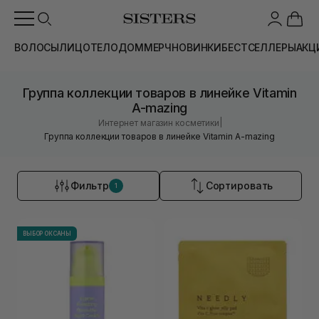
ВОЛОСЫ
ЛИЦО
ТЕЛО
ДОМ
МЕРЧ
НОВИНКИ
БЕСТСЕЛЛЕРЫ
АКЦ
Группа коллекции товаров в линейке Vitamin
A-mazing
|
Интернет магазин косметики
Группа коллекции товаров в линейке Vitamin A-mazing
Фильтр
Сортировать
1
ВЫБОР ОКСАНЫ