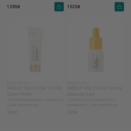
1 265₴
1 520₴
NEEDLY
|
VITA C
NEEDLY
|
VITA C
NEEDLY Vita C Glow Toning
NEEDLY Vita C Glow Toning
Cream 10 мл
Ampoule 5 мл
Увлажняющий крем с витамином
Тонизирующая сыворотка с
С для сияния кожи
витамином С для сияния кожи
250₴
250₴