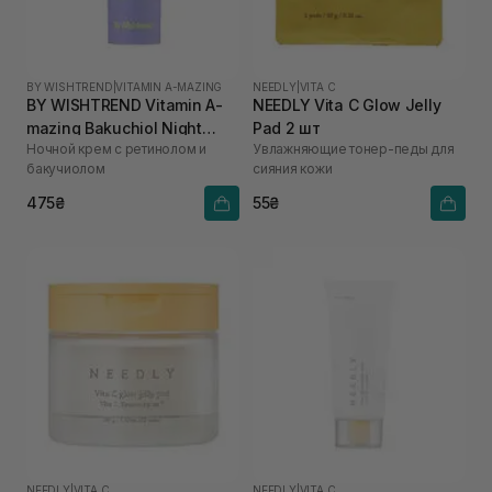
BY WISHTREND
|
VITAMIN A-MAZING
NEEDLY
|
VITA C
BY WISHTREND Vitamin A-
NEEDLY Vita C Glow Jelly
mazing Bakuchiol Night
Pad 2 шт
Ночной крем с ретинолом и
Увлажняющие тонер-педы для
Cream 10 мл
бакучиолом
сияния кожи
475₴
55₴
NEEDLY
|
VITA C
NEEDLY
|
VITA C