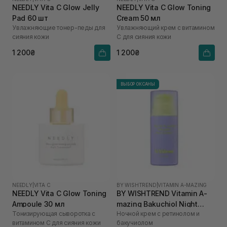
NEEDLY Vita C Glow Jelly
NEEDLY Vita C Glow Toning
Pad 60 шт
Cream 50 мл
Увлажняющие тонер-педы для
Увлажняющий крем с витамином
сияния кожи
С для сияния кожи
1 200₴
1 200₴
ВЫБОР ОКСАНЫ
NEEDLY
|
VITA C
BY WISHTREND
|
VITAMIN A-MAZING
NEEDLY Vita C Glow Toning
BY WISHTREND Vitamin A-
Ampoule 30 мл
mazing Bakuchiol Night
Тонизирующая сыворотка с
Ночной крем с ретинолом и
Cream 30 мл
витамином С для сияния кожи
бакучиолом