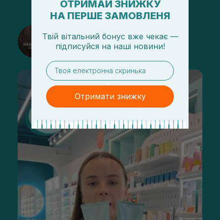
ОТРИМАЙ ЗНИЖКУ
НА ПЕРШЕ ЗАМОВЛЕНЯ
@sisters_stelmakh в Instagram
Твій вітальний бонус вже чекає —
підписуйся
на
наші новини!
Подписаться
email
Отримати знижку