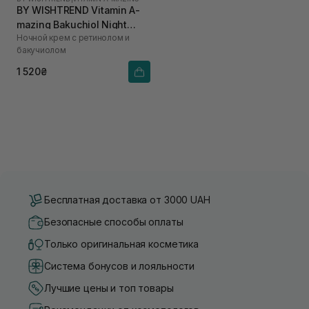
BY WISHTREND Vitamin A-
mazing Bakuchiol Night
Ночной крем с ретинолом и
Cream 30 мл
бакучиолом
1 520₴
Бесплатная доставка от 3000 UAH
Безопасные способы оплаты
Только оригинальная косметика
Система бонусов и лояльности
Лучшие цены и топ товары