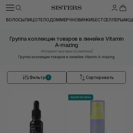
ВОЛОСЫ
ЛИЦО
ТЕЛО
ДОМ
МЕРЧ
НОВИНКИ
БЕСТСЕЛЛЕРЫ
АКЦ
Группа коллекции товаров в линейке Vitamin
A-mazing
|
Интернет магазин косметики
Группа коллекции товаров в линейке Vitamin A-mazing
Фильтр
Сортировать
1
ВЫБОР ОКСАНЫ