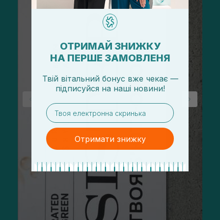
ОТРИМАЙ ЗНИЖКУ
НА ПЕРШЕ ЗАМОВЛЕНЯ
Твій вітальний бонус вже чекає —
підписуйся
на
наші новини!
email
Отримати знижку