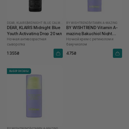
DEAR, KLAIRS
|
MIDNIGHT BLUE CALMING
BY WISHTREND
|
VITAMIN A-MAZING
DEAR, KLAIRS Midnight Blue
BY WISHTREND Vitamin A-
Youth Activating Drop 20 мл
mazing Bakuchiol Night
Ночная антивозрастная
Ночной крем с ретинолом и
Cream 10 мл
сыворотка
бакучиолом
1 355₴
475₴
ВЫБОР ОКСАНЫ
BY WISHTREND
|
VITAMIN A-MAZING