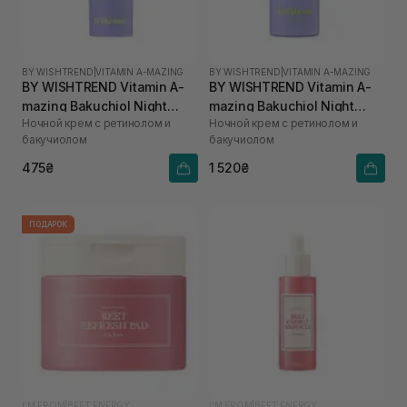
BY WISHTREND
|
VITAMIN A-MAZING
BY WISHTREND
|
VITAMIN A-MAZING
BY WISHTREND Vitamin A-
BY WISHTREND Vitamin A-
mazing Bakuchiol Night
mazing Bakuchiol Night
Ночной крем с ретинолом и
Ночной крем с ретинолом и
Cream 10 мл
Cream 30 мл
бакучиолом
бакучиолом
475₴
1 520₴
ПОДАРОК
I'M FROM
|
BEET ENERGY
I'M FROM
|
BEET ENERGY