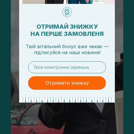
ОТРИМАЙ ЗНИЖКУ
НА ПЕРШЕ ЗАМОВЛЕНЯ
Твій вітальний бонус вже чекає —
підписуйся
на
наші новини!
email
Отримати знижку