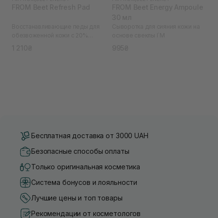
FROM Beet Refresh Pad
FROM Beet Energy Ampoule
30 мл
Восстанавливающие педы для
Сыворотка для сияния кожи на
обезвоженной кожи с 20%
основе свеклы I`M
экстрактом свеклы I`M
1 210₴
995₴
Бесплатная доставка от 3000 UAH
Безопасные способы оплаты
Только оригинальная косметика
Система бонусов и лояльности
Лучшие цены и топ товары
Рекомендации от косметологов