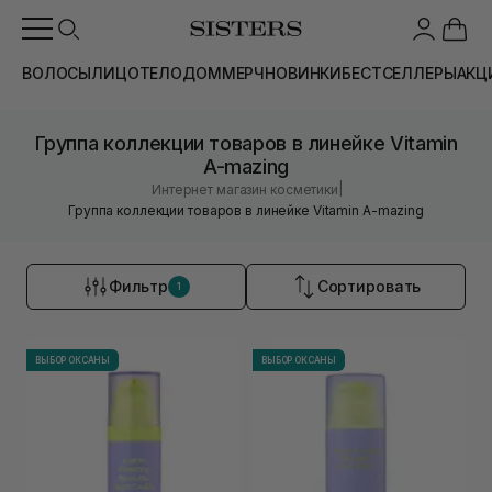
ВОЛОСЫ
ЛИЦО
ТЕЛО
ДОМ
МЕРЧ
НОВИНКИ
БЕСТСЕЛЛЕРЫ
АКЦ
Группа коллекции товаров в линейке Vitamin
A-mazing
|
Интернет магазин косметики
Группа коллекции товаров в линейке Vitamin A-mazing
Фильтр
Сортировать
1
ВЫБОР ОКСАНЫ
ВЫБОР ОКСАНЫ