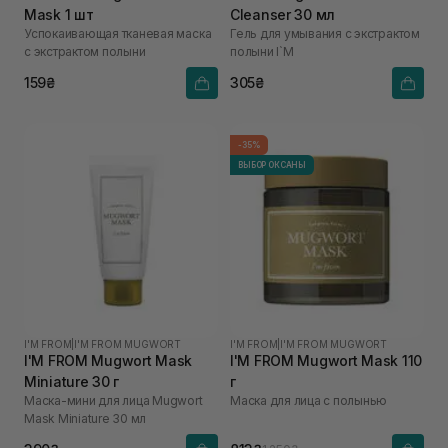
Mask 1 шт
Cleanser 30 мл
Успокаивающая тканевая маска
Гель для умывания с экстрактом
с экстрактом полыни
полыни I`M
159₴
305₴
-35%
ВЫБОР ОКСАНЫ
I'M FROM
|
I'M FROM MUGWORT
I'M FROM
|
I'M FROM MUGWORT
I'M FROM Mugwort Mask
I'M FROM Mugwort Mask 110
Miniature 30 г
г
Маска-мини для лица Mugwort
Маска для лица с полынью
Mask Miniature 30 мл