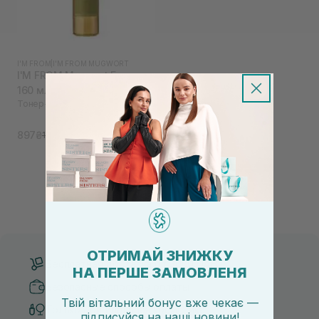
I'M FROM
|
I'M FROM MUGWORT
I'M FROM Mugwort Essence
160 мл
Тонер-эссенция с полынью
897₴
1 380₴
ОТРИМАЙ ЗНИЖКУ
Бесплатная доставка от 3000 UAH
НА ПЕРШЕ ЗАМОВЛЕНЯ
Безопасные способы оплаты
Твій вітальний бонус вже чекає —
Только оригинальная косметика
підписуйся
на
наші новини!