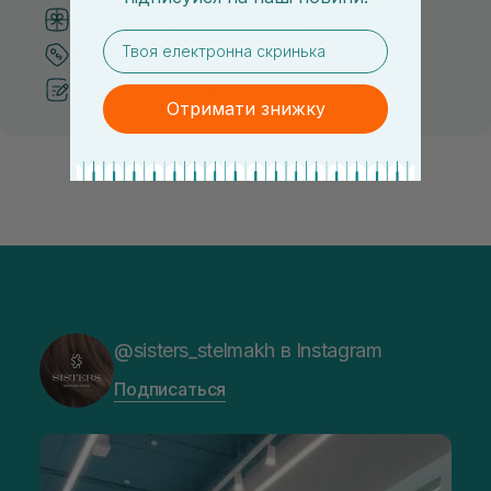
Система бонусов и лояльности
email
Лучшие цены и топ товары
Рекомендации от косметологов
Отримати знижку
@sisters_stelmakh в Instagram
Подписаться