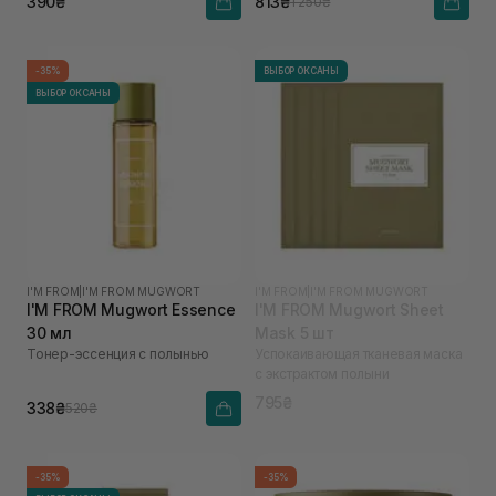
390₴
813₴
1 250₴
-35%
ВЫБОР ОКСАНЫ
ВЫБОР ОКСАНЫ
I'M FROM
|
I'M FROM MUGWORT
I'M FROM
|
I'M FROM MUGWORT
I'M FROM Mugwort Essence
I'M FROM Mugwort Sheet
30 мл
Mask 5 шт
Тонер-эссенция с полынью
Успокаивающая тканевая маска
с экстрактом полыни
795₴
338₴
520₴
-35%
-35%