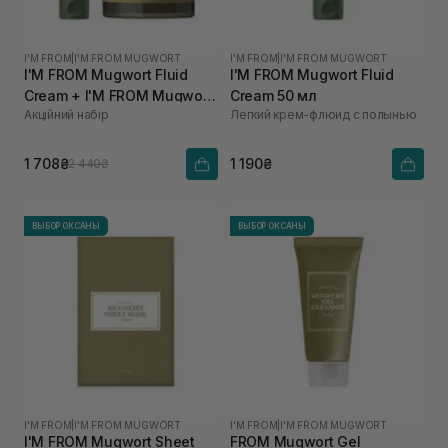
I'M FROM
|
I'M FROM MUGWORT
I'M FROM
|
I'M FROM MUGWORT
I'M FROM Mugwort Fluid
I'M FROM Mugwort Fluid
Cream + I'M FROM Mugwort
Cream 50 мл
Акційний набір
Легкий крем-флюид с полынью
Mask
1 708₴
1 190₴
2 440₴
ВЫБОР ОКСАНЫ
ВЫБОР ОКСАНЫ
I'M FROM
|
I'M FROM MUGWORT
I'M FROM
|
I'M FROM MUGWORT
I'M FROM Mugwort Sheet
FROM Mugwort Gel