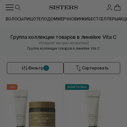
ВОЛОСЫ
ЛИЦО
ТЕЛО
ДОМ
МЕРЧ
НОВИНКИ
БЕСТСЕЛЛЕРЫ
АКЦ
Группа коллекции товаров в линейке Vita C
|
Интернет магазин косметики
Группа коллекции товаров в линейке Vita C
Фильтр
Сортировать
1
-30%
ВЫБОР ОКСАНЫ