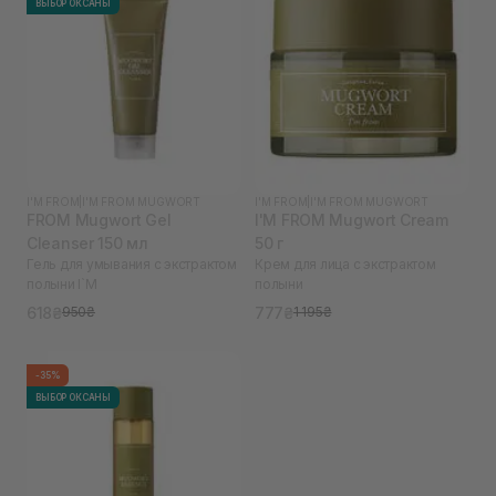
ВЫБОР ОКСАНЫ
I'M FROM
|
I'M FROM MUGWORT
I'M FROM
|
I'M FROM MUGWORT
FROM Mugwort Gel
I'M FROM Mugwort Cream
Cleanser 150 мл
50 г
Гель для умывания с экстрактом
Крем для лица с экстрактом
полыни I`M
полыни
618₴
777₴
950₴
1 195₴
-35%
ВЫБОР ОКСАНЫ