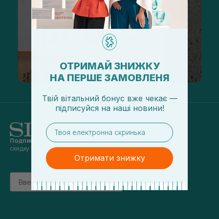
ОТРИМАЙ ЗНИЖКУ
НА ПЕРШЕ ЗАМОВЛЕНЯ
Твій вітальний бонус вже чекає —
підписуйся
на
наші новини!
email
Подпишись на наши новости
и получай
скидку 5% на первый заказ
Отримати знижку
Email
підписатись