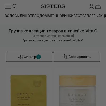
ВОЛОСЫ
ЛИЦО
ТЕЛО
ДОМ
МЕРЧ
НОВИНКИ
БЕСТСЕЛЛЕРЫ
АКЦ
Группа коллекции товаров в линейке Vita C
|
Интернет магазин косметики
Группа коллекции товаров в линейке Vita C
Фильтр
Сортировать
1