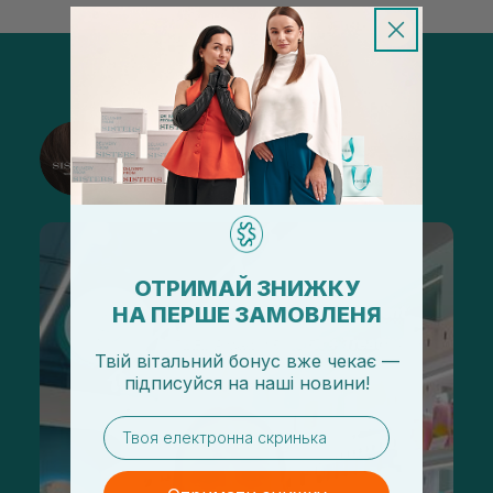
@sisters_stelmakh в Instagram
Подписаться
ОТРИМАЙ ЗНИЖКУ
НА ПЕРШЕ ЗАМОВЛЕНЯ
Твій вітальний бонус вже чекає —
підписуйся
на
наші новини!
email