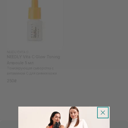
NEEDLY
|
VITA C
NEEDLY Vita C Glow Toning
Ampoule 5 мл
Тонизирующая сыворотка с
витамином С для сияния кожи
250₴