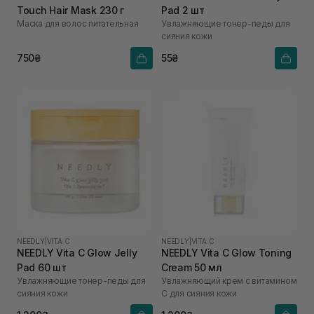
Touch Hair Mask 230 г
Pad 2 шт
Маска для волос питательная
Увлажняющие тонер-педы для
сияния кожи
750₴
55₴
NEEDLY
|
VITA C
NEEDLY
|
VITA C
NEEDLY Vita C Glow Jelly
NEEDLY Vita C Glow Toning
Pad 60 шт
Cream 50 мл
Увлажняющие тонер-педы для
Увлажняющий крем с витамином
сияния кожи
С для сияния кожи