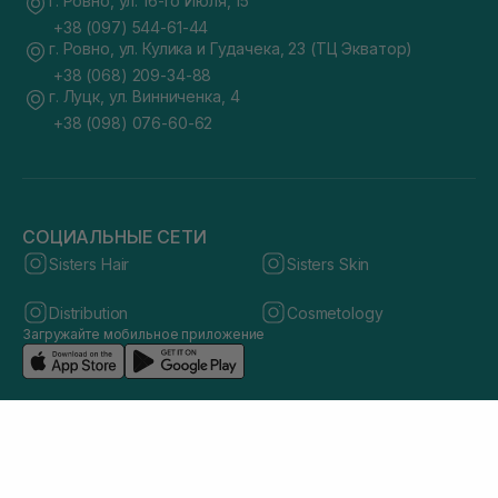
г. Ровно, ул. 16-го Июля, 15
+38 (097) 544-61-44
г. Ровно, ул. Кулика и Гудачека, 23 (ТЦ Экватор)
+38 (068) 209-34-88
г. Луцк, ул. Винниченка, 4
+38 (098) 076-60-62
СОЦИАЛЬНЫЕ СЕТИ
Sisters Hair
Sisters Skin
Distribution
Cosmetology
Загружайте мобильное приложение
© 2026 sisters.co.ua. Все права защищены