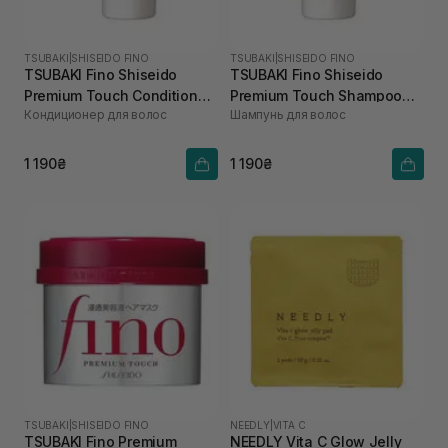
TSUBAKI
|
SHISEIDO FINO
TSUBAKI
|
SHISEIDO FINO
TSUBAKI Fino Shiseido
TSUBAKI Fino Shiseido
Premium Touch Conditioner
Premium Touch Shampoo
Кондиционер для волос
Шампунь для волос
550 мл
550 мл
1 190₴
1 190₴
TSUBAKI
|
SHISEIDO FINO
NEEDLY
|
VITA C
TSUBAKI Fino Premium
NEEDLY Vita C Glow Jelly