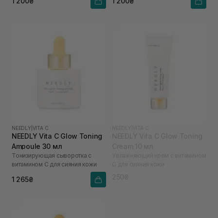
1 200₴
1 200₴
NEEDLY
|
VITA C
NEEDLY
|
VITA C
NEEDLY Vita C Glow Toning
NEEDLY Vita C Glow Toning
Ampoule 30 мл
Cream 10 мл
Тонизирующая сыворотка с
Увлажняющий крем с витамином
витамином С для сияния кожи
С для сияния кожи
250₴
1 265₴