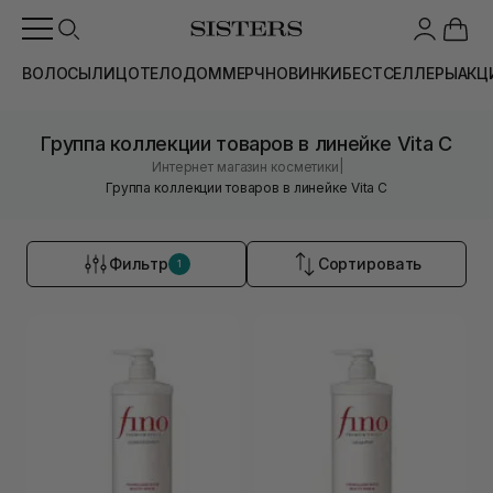
ВОЛОСЫ
ЛИЦО
ТЕЛО
ДОМ
МЕРЧ
НОВИНКИ
БЕСТСЕЛЛЕРЫ
АКЦ
Группа коллекции товаров в линейке Vita C
|
Интернет магазин косметики
Группа коллекции товаров в линейке Vita C
Фильтр
Сортировать
1