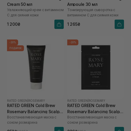
Cream 50 мл
Ampoule 30 мл
Увлажняющий крем с витамином
Тонизирующая сыворотка с
С для сияния кожи
витамином С для сияния кожи
1 200₴
1 265₴
-20%
-20%
ПОДАРОК
RATED GREEN
|
ROSEMARY
RATED GREEN
|
ROSEMARY
RATED GREEN Cold Brew
RATED GREEN Cold Brew
Rosemary Balancing Scalp
Rosemary Balancing Scalp
Восстанавливающая маска с
Восстанавливающая маска с
Pack 200 мл
Pack 50 мл
соком розмарина
соком розмарина