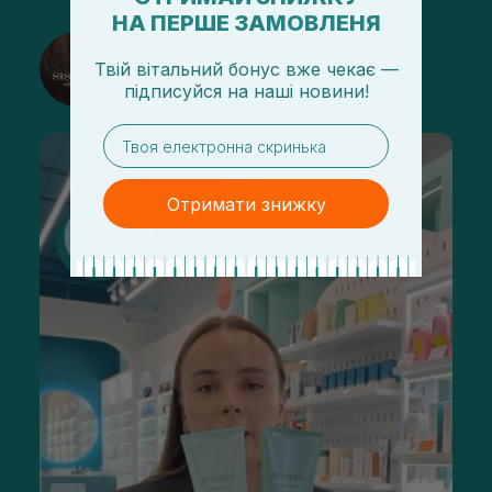
НА ПЕРШЕ ЗАМОВЛЕНЯ
@sisters_stelmakh в Instagram
Твій вітальний бонус вже чекає —
Подписаться
підписуйся
на
наші новини!
email
Отримати знижку