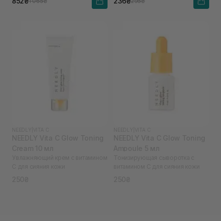
852₴
236₴
1 065₴
295₴
NEEDLY
|
VITA C
NEEDLY
|
VITA C
NEEDLY Vita C Glow Toning
NEEDLY Vita C Glow Toning
Cream 10 мл
Ampoule 5 мл
Увлажняющий крем с витамином
Тонизирующая сыворотка с
С для сияния кожи
витамином С для сияния кожи
250₴
250₴