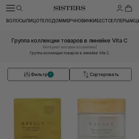
ВОЛОСЫ
ЛИЦО
ТЕЛО
ДОМ
МЕРЧ
НОВИНКИ
БЕСТСЕЛЛЕРЫ
АКЦ
Группа коллекции товаров в линейке Vita C
|
Интернет магазин косметики
Группа коллекции товаров в линейке Vita C
Фильтр
Сортировать
1