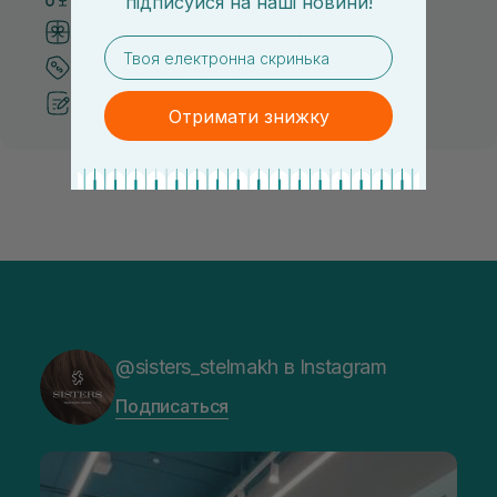
підписуйся
на
наші новини!
Система бонусов и лояльности
email
Лучшие цены и топ товары
Рекомендации от косметологов
Отримати знижку
@sisters_stelmakh в Instagram
Подписаться