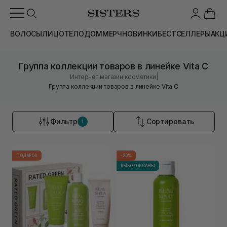
ВОЛОСЫ
ЛИЦО
ТЕЛО
ДОМ
МЕРЧ
НОВИНКИ
БЕСТСЕЛЛЕРЫ
АКЦ
Группа коллекции товаров в линейке Vita C
|
Интернет магазин косметики
Группа коллекции товаров в линейке Vita C
Фильтр
Сортировать
1
ПОДАРОК
-20%
ВЫБОР ОКСАНЫ