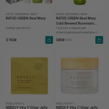
RATED GREEN
|
REAL MARY
RATED GREEN
|
REAL MARY
RATED GREEN Real Mary
RATED GREEN Real Mary
Cold Brewed Rosemary
Набор для волос
Глубоко очищающий
Exfoliating Scalp Shampoo
отшелушивающий шампунь с
100 мл
соком розмарина
3 150₴
380₴
475₴
NEEDLY
|
VITA C
NEEDLY
|
VITA C
NEEDLY Vita C Glow Jelly
NEEDLY Vita C Glow Jelly