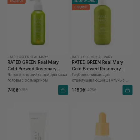
ПОДАРОК
ВЫБОР ОКСАНЫ
ПОДАРОК
RATED GREEN
|
REAL MARY
RATED GREEN
|
REAL MARY
RATED GREEN Real Mary
RATED GREEN Real Mary
Cold Brewed Rosemary
Cold Brewed Rosemary
Энергетический спрей для кожи
Глубокоочищающий
Energizing Scalp Spray 120
Exfoliating Scalp Shampoo
головы с розмарином
отшелушивающий шампунь с
мл
400 ml
соком розмарина
748₴
1 180₴
935₴
1 475₴