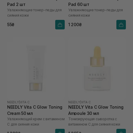
Pad 2 шт
Pad 60 шт
Увлажняющие тонер-педы для
Увлажняющие тонер-педы для
сияния кожи
сияния кожи
55₴
1 200₴
NEEDLY
|
VITA C
NEEDLY
|
VITA C
NEEDLY Vita C Glow Toning
NEEDLY Vita C Glow Toning
Cream 50 мл
Ampoule 30 мл
Увлажняющий крем с витамином
Тонизирующая сыворотка с
С для сияния кожи
витамином С для сияния кожи