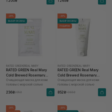
1 200₴
1 265₴
-20%
-20%
ВЫБОР ОКСАНЫ
ВЫБОР ОКСАНЫ
ПОДАРОК
RATED GREEN
|
REAL MARY
RATED GREEN
|
REAL MARY
RATED GREEN Real Mary
RATED GREEN Real Mary
Cold Brewed Rosemary
Cold Brewed Rosemary
Очищающая маска для кожи
Очищающая маска для кожи
Purifyng Scalp Scaler 50 мл
Purifyng Scalp Scaler 200
головы с морской солью
головы с морской солью
мл
236₴
852₴
295₴
1 065₴
-20%
-20%