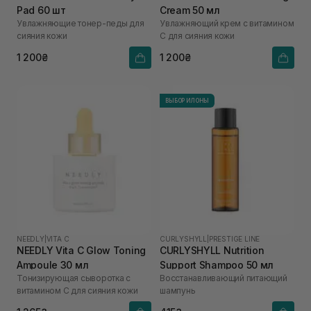
Pad 60 шт
Cream 50 мл
Увлажняющие тонер-педы для
Увлажняющий крем с витамином
сияния кожи
С для сияния кожи
1 200₴
1 200₴
ВЫБОР ИЛОНЫ
NEEDLY
|
VITA C
CURLYSHYLL
|
PRESTIGE LINE
NEEDLY Vita C Glow Toning
CURLYSHYLL Nutrition
Ampoule 30 мл
Support Shampoo 50 мл
Тонизирующая сыворотка с
Восстанавливающий питающий
витамином С для сияния кожи
шампунь