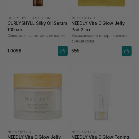
CURLYSHYLL
|
PRESTIGE LINE
NEEDLY
|
VITA C
CURLYSHYLL Silky Oil Serum
NEEDLY Vita C Glow Jelly
100 мл
Pad 2 шт
Сыворотка с протеинами шелка
Увлажняющие тонер-педы для
сияния кожи
1 005₴
55₴
NEEDLY
|
VITA C
NEEDLY
|
VITA C
NEEDLY Vita C Glow Jelly
NEEDLY Vita C Glow Toning