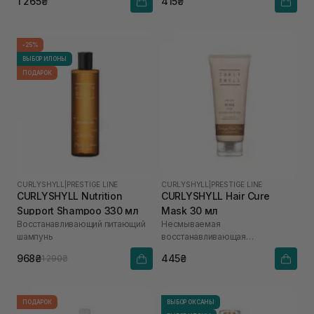
1 265₴
415₴
-25%
ВЫБОР ИЛОНЫ
ПОДАРОК
CURLYSHYLL
|
PRESTIGE LINE
CURLYSHYLL
|
PRESTIGE LINE
CURLYSHYLL Nutrition
CURLYSHYLL Hair Cure
Support Shampoo 330 мл
Mask 30 мл
Восстанавливающий питающий
Несмываемая
шампунь
восстанавливающая
термозащитная маска для
968₴
445₴
1 290₴
поврежденных волос
ПОДАРОК
ВЫБОР ОКСАНЫ