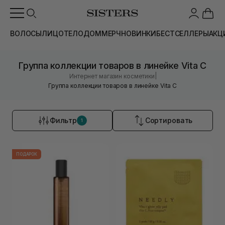
ВОЛОСЫ
ЛИЦО
ТЕЛО
ДОМ
МЕРЧ
НОВИНКИ
БЕСТСЕЛЛЕРЫ
АКЦ
Группа коллекции товаров в линейке Vita C
|
Интернет магазин косметики
Группа коллекции товаров в линейке Vita C
Фильтр
Сортировать
1
ПОДАРОК