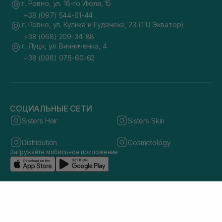
г. Ровно, ул. 16-го Июля, 15
+38 (097) 544-61-44
г. Ровно, ул. Кулика и Гудачека, 23 (ТЦ Экватор)
+38 (068) 209-34-88
г. Луцк, ул. Винниченка, 4
+38 (098) 076-60-62
СОЦИАЛЬНЫЕ СЕТИ
Sisters Hair
Sisters Skin
Distribution
Cosmetology
Загружайте мобильное приложение
© 2026 sisters.co.ua. Все права защищены