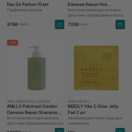
Eau De Parfum 10 мл
Damage Repair Hair
Парфюмерная вода
Восстанавливающая эссенция
Essence 50 мл
для очень поврежденных волос
876₴
720₴
1 095₴
900₴
-20%
ANILLO
|
PATCHOULI GARDEN
NEEDLY
|
VITA C
ANILLO Patchouli Garden
NEEDLY Vita C Glow Jelly
Damage Repair Shampoo
Pad 2 шт
Восстанавливающий шампунь
Увлажняющие тонер-педы для
300 мл
для очень поврежденных волос
сияния кожи