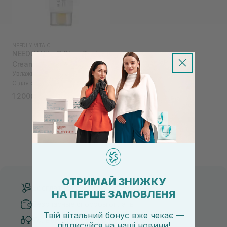
NEEDLY
|
VITA C
NEEDLY Vita C Glow Toning
Cream 50 мл
Увлажняющий крем с витамином
С для сияния кожи
1 200₴
ОТРИМАЙ ЗНИЖКУ
Бесплатная доставка от 3000 UAH
НА ПЕРШЕ ЗАМОВЛЕНЯ
Безопасные способы оплаты
Твій вітальний бонус вже чекає —
Только оригинальная косметика
підписуйся
на
наші новини!