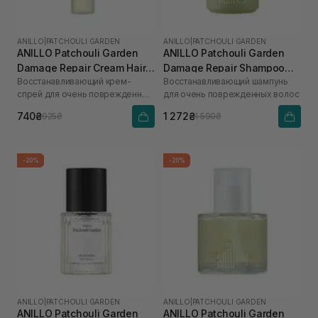
ANILLO
|
PATCHOULI GARDEN
ANILLO
|
PATCHOULI GARDEN
ANILLO Patchouli Garden
ANILLO Patchouli Garden
Damage Repair Cream Hair
Damage Repair Shampoo
Восстанавливающий крем-
Восстанавливающий шампунь
Mist 70 мл
450 мл
спрей для очень поврежденных
для очень поврежденных волос
волос
740₴
1 272₴
925₴
1 590₴
-20%
-20%
ANILLO
|
PATCHOULI GARDEN
ANILLO
|
PATCHOULI GARDEN
ANILLO Patchouli Garden
ANILLO Patchouli Garden