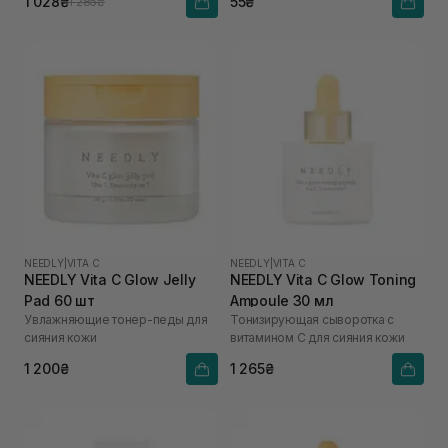
1 028₴
55₴
1 285₴
NEEDLY
|
VITA C
NEEDLY
|
VITA C
NEEDLY Vita C Glow Jelly
NEEDLY Vita C Glow Toning
Pad 60 шт
Ampoule 30 мл
Увлажняющие тонер-педы для
Тонизирующая сыворотка с
сияния кожи
витамином С для сияния кожи
1 200₴
1 265₴