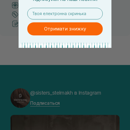
Система бонусов и лояльности
email
Лучшие цены и топ товары
Рекомендации от косметологов
Отримати знижку
@sisters_stelmakh в Instagram
Подписаться