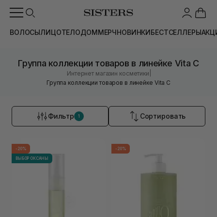
ВОЛОСЫ
ЛИЦО
ТЕЛО
ДОМ
МЕРЧ
НОВИНКИ
БЕСТСЕЛЛЕРЫ
АКЦ
Группа коллекции товаров в линейке Vita C
|
Интернет магазин косметики
Группа коллекции товаров в линейке Vita C
Фильтр
Сортировать
1
-20%
-20%
ВЫБОР ОКСАНЫ