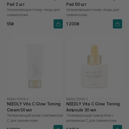
Pad 2 шт
Pad 60 шт
Увлажняющие тонер-педы для
Увлажняющие тонер-педы для
сияния кожи
сияния кожи
55₴
1 200₴
NEEDLY
|
VITA C
NEEDLY
|
VITA C
NEEDLY Vita C Glow Toning
NEEDLY Vita C Glow Toning
Cream 50 мл
Ampoule 30 мл
Увлажняющий крем с витамином
Тонизирующая сыворотка с
С для сияния кожи
витамином С для сияния кожи