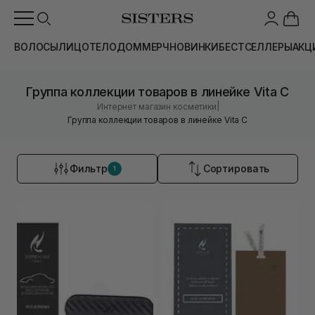
ВОЛОСЫ
ЛИЦО
ТЕЛО
ДОМ
МЕРЧ
НОВИНКИ
БЕСТСЕЛЛЕРЫ
АКЦ
Группа коллекции товаров в линейке Vita C
|
Интернет магазин косметики
Группа коллекции товаров в линейке Vita C
Фильтр
Сортировать
1