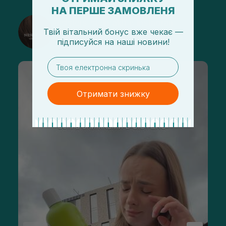
НА ПЕРШЕ ЗАМОВЛЕНЯ
@sisters_stelmakh в Instagram
Твій вітальний бонус вже чекає —
Подписаться
підписуйся
на
наші новини!
email
Отримати знижку